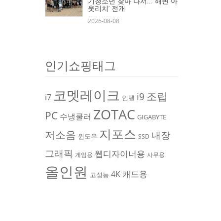
기청소년 찾아 나서… ‘해변 아
웃리치’ 전개
2026-08-08
인기쇼핑태그
코멧레이크
조립
i9
i7
인텔
ZOTAC
PC
수냉쿨러
GIGABYTE
지포스
저소음
내장
윈도우
SSD
그래픽
웹디자이너용
게임용
사무용
올인원
캐드용
4K
고성능