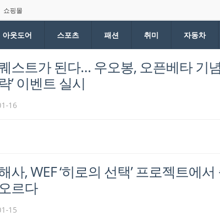
쇼핑몰
아웃도어
스포츠
패션
취미
자동차
퀘스트가 된다… 우오봉, 오픈베타 기념 
략’ 이벤트 실시
01-16
해사, WEF ‘히로의 선택’ 프로젝트에서
 오르다
01-15