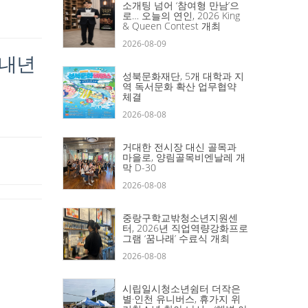
소개팅 넘어 ‘참여형 만남’으
로… 오늘의 연인, 2026 King
& Queen Contest 개최
2026-08-09
 내년
성북문화재단, 5개 대학과 지
역 독서문화 확산 업무협약
체결
2026-08-08
거대한 전시장 대신 골목과
마을로, 양림골목비엔날레 개
막 D-30
2026-08-08
중랑구학교밖청소년지원센
터, 2026년 직업역량강화프로
그램 ‘꿈나래’ 수료식 개최
2026-08-08
시립일시청소년쉼터 더작은
별·인천 유니버스, 휴가지 위