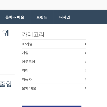
문화 & 예술
트랜드
디자인
‘퀘
카테고리
IT/기술
게임
아웃도어
취미
자동차
 출항
문화/예술