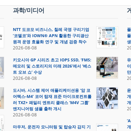
과학/미디어
NTT 도코모 비즈니스, 칠레 국영 구리기업
풀
‘코델코’와 IOWN® APN 활용한 구리광산
풀
원격 운영 효율화 연구 및 개념 검증 착수
생
2026-08-08
2
키오시아 GP 시리즈 초고 IOPS SSD, ‘FMS:
유
메모리 및 스토리지의 미래 2026’에서 ‘베스
이
트 오브 쇼’ 수상
만
2026-08-08
2
도시바, 시스템 제어 애플리케이션용 ‘암 코
윤
어텍스-M4’ 코어 탑재 표준 마이크로컨트롤
개
러 TXZ+ 패밀리 엔트리 클래스 ‘M4V 그룹’
개
2
엔지니어링 샘플 출하 개시
2026-08-08
‘
마우저, 운전자 모니터링 및 탑승자 감지 기
개