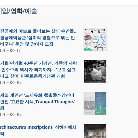
게임/영화/예술
짚공예와 예술로 돌아보는 삶의 순간들…
짚공예박물관 ‘심미적 경험으로 엮는 인
바구니’ 운영 및 참여자 모집
026-08-07
가협·민가협 40주년 기념전, 가족의 사랑
 민주주의 역사가 되기까지… ‘보고 싶고,
나고 싶어’ 민주화운동기념관 개최
026-08-06
세열 개인전 ‘도시유희_都市遊?’·강선미
인전 ‘고요한 사색_Tranquil Thoughts’
최
026-08-06
Architecture’s Inscriptions’ 상하이에서
막