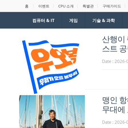
홈
이벤트
CPU 소개
특별관
구매가이드
컴퓨터 & IT
게임
기술 & 과학
산행이 
스트 공
Date : 2026-
맹인 항
무대에
Date : 2026-