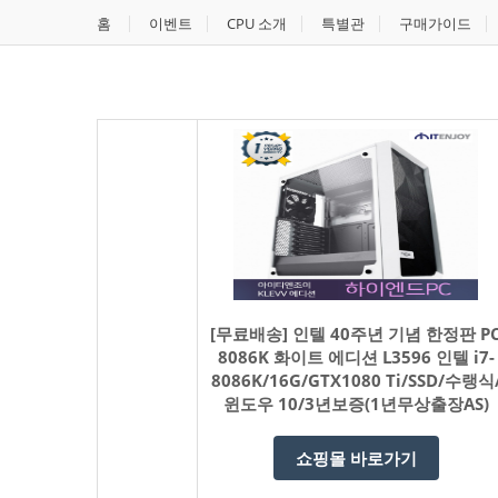
홈
이벤트
CPU 소개
특별관
구매가이드
[무료배송] 인텔 40주년 기념 한정판 P
8086K 화이트 에디션 L3596 인텔 i7-
8086K/16G/GTX1080 Ti/SSD/수랭식
윈도우 10/3년보증(1년무상출장AS)
쇼핑몰 바로가기