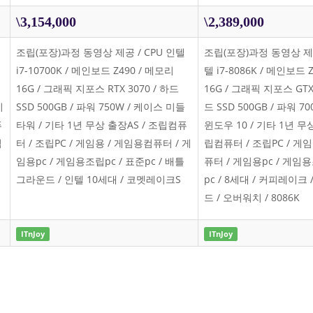
\3,154,000
\2,389,000
-
조립(포장)과정 동영상 제공 / CPU 인텔
조립(포장)과정 동영상 제공
i7-10700K / 메인보드 Z490 / 메모리
텔 i7-8086K / 메인보드 
16G / 그래픽 지포스 RTX 3070 / 하드
16G / 그래픽 지포스 GTX1
기
SSD 500GB / 파워 750W / 케이스 미들
드 SSD 500GB / 파워 7
퓨
타워 / 기타 1년 무상 출장AS / 조립컴퓨
윈도우 10 / 기타 1년 무상
임
터 / 조립PC / 게임용 / 게임용컴퓨터 / 게
립컴퓨터 / 조립PC / 게
임용pc / 게임용조립pc / 표준pc / 배틀
퓨터 / 게임용pc / 게임용
그라운드 / 인텔 10세대 / 코멧레이크S
pc / 8세대 / 커피레이크
드 / 오버워치 / 8086K
ITnJoy
ITnJoy