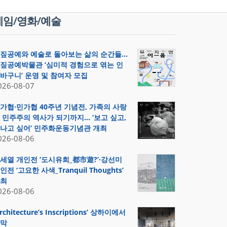
게임/영화/예술
짚공예와 예술로 돌아보는 삶의 순간들…
짚공예박물관 ‘심미적 경험으로 엮는 인
바구니’ 운영 및 참여자 모집
026-08-07
가협·민가협 40주년 기념전, 가족의 사랑
 민주주의 역사가 되기까지… ‘보고 싶고,
나고 싶어’ 민주화운동기념관 개최
026-08-06
세열 개인전 ‘도시유희_都市遊?’·강선미
인전 ‘고요한 사색_Tranquil Thoughts’
최
026-08-06
Architecture’s Inscriptions’ 상하이에서
막