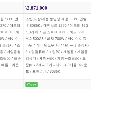
\2,871,000
 / CPU 인
조립(포장)과정 동영상 제공 / CPU 인텔
Z370 / 메모리
i7-8086K / 메인보드 Z370 / 메모리 16G
070 Ti / 하
/ 그래픽 지포스 RTX 2080 / 하드 SSD
00W / 케이스
M.2 500GB / 파워 700W / 케이스 미들
 출장AS / 조
타워 / 기타 윈도우 10 / 1년 무상 출장AS
임용 / 게임용컴
/ 조립컴퓨터 / 조립PC / 게임용 / 게임용
조립pc / 표준
컴퓨터 / 게임용pc / 게임용조립pc / 표
 / 배틀그라운
준pc / 8세대 / 커피레이크 / 배틀그라운
드 / 오버워치 / 8086K
ITnJoy