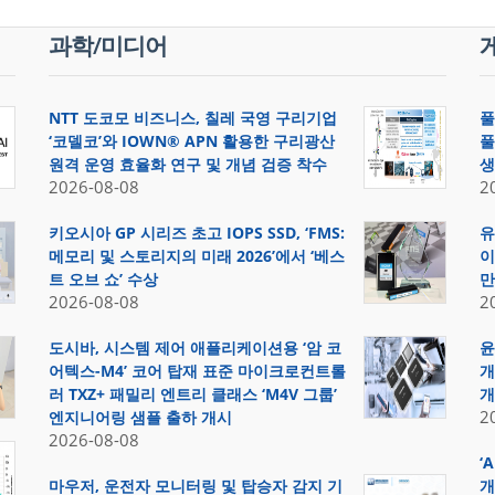
과학/미디어
NTT 도코모 비즈니스, 칠레 국영 구리기업
풀
‘코델코’와 IOWN® APN 활용한 구리광산
풀
원격 운영 효율화 연구 및 개념 검증 착수
생
2026-08-08
2
키오시아 GP 시리즈 초고 IOPS SSD, ‘FMS:
유
메모리 및 스토리지의 미래 2026’에서 ‘베스
이
트 오브 쇼’ 수상
만
2026-08-08
2
도시바, 시스템 제어 애플리케이션용 ‘암 코
윤
어텍스-M4’ 코어 탑재 표준 마이크로컨트롤
개
러 TXZ+ 패밀리 엔트리 클래스 ‘M4V 그룹’
개
2
엔지니어링 샘플 출하 개시
2026-08-08
‘
마우저, 운전자 모니터링 및 탑승자 감지 기
개