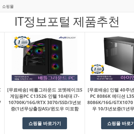
쇼핑몰
IT정보포털 제품추천
C
[무료배송] 배틀그라운드 코멧레이크S
[무료배송] 인텔 40주
게임용PC C13526 인텔 10세대 i7-
PC 8086K 에디션 L35
/
10700K/16G/RTX 3070/SSD/3년보
8086K/16G/GTX1070
증(1년무상출장AS)/윈도우 미포함
우 10/3년보증(1년
쇼핑몰 바로가기
쇼핑몰 바로