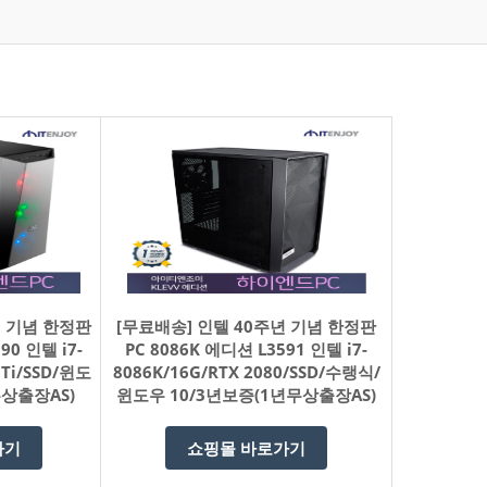
년 기념 한정판
[무료배송] 인텔 40주년 기념 한정판
90 인텔 i7-
PC 8086K 에디션 L3591 인텔 i7-
 Ti/SSD/윈도
8086K/16G/RTX 2080/SSD/수랭식/
무상출장AS)
윈도우 10/3년보증(1년무상출장AS)
가기
쇼핑몰 바로가기