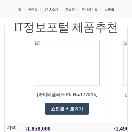
홈
이벤트
CPU 소개
특별관
구매가이드
쇼핑몰
IT정보포털 제품추천
[아이티플러스 PC No.177815]
[아
쇼핑몰 바로가기
가격
\1,858,000
\1,496,