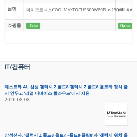
설명
마이크로닉스COOLMAXFOCUS600W80Plus230VEU파워
(Micro
쇼핑몰
ITplus
ITplus
IT/컴퓨터
테스트뮤 AI, 삼성 갤럭시 Z 폴드8·갤럭시 Z 폴드8 울트라 정식 출
시 앞두고 ‘리얼 디바이스 클라우드’에서 지원
2026-08-08
삼성전자, ‘갤럭시 Z 폴드8 울트라·폴드8·플립8’과 ‘갤럭시 워치 울