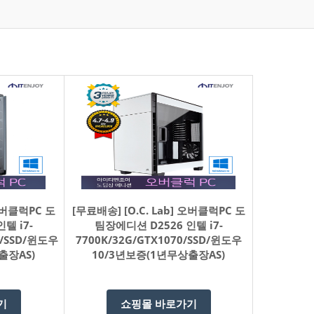
 오버클럭PC 도
[무료배송] [O.C. Lab] 오버클럭PC 도
텔 i7-
팀장에디션 D2526 인텔 i7-
Ti/SSD/윈도우
7700K/32G/GTX1070/SSD/윈도우
출장AS)
10/3년보증(1년무상출장AS)
기
쇼핑몰 바로가기