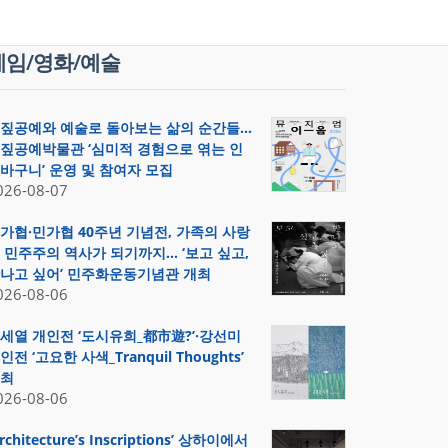
게임/영화/예술
짚공예와 예술로 돌아보는 삶의 순간들…
짚공예박물관 ‘심미적 경험으로 엮는 인
바구니’ 운영 및 참여자 모집
026-08-07
가협·민가협 40주년 기념전, 가족의 사랑
 민주주의 역사가 되기까지… ‘보고 싶고,
나고 싶어’ 민주화운동기념관 개최
026-08-06
세열 개인전 ‘도시유희_都市遊?’·강선미
인전 ‘고요한 사색_Tranquil Thoughts’
최
026-08-06
Architecture’s Inscriptions’ 상하이에서