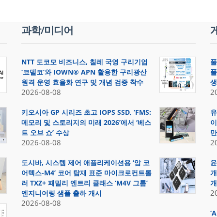
과학/미디어
NTT 도코모 비즈니스, 칠레 국영 구리기업
풀
‘코델코’와 IOWN® APN 활용한 구리광산
풀
원격 운영 효율화 연구 및 개념 검증 착수
생
2026-08-08
2
키오시아 GP 시리즈 초고 IOPS SSD, ‘FMS:
유
메모리 및 스토리지의 미래 2026’에서 ‘베스
이
트 오브 쇼’ 수상
만
2026-08-08
2
도시바, 시스템 제어 애플리케이션용 ‘암 코
윤
어텍스-M4’ 코어 탑재 표준 마이크로컨트롤
개
러 TXZ+ 패밀리 엔트리 클래스 ‘M4V 그룹’
개
2
엔지니어링 샘플 출하 개시
2026-08-08
‘