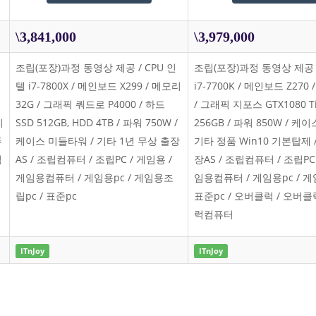
\3,841,000
\3,979,000
-
조립(포장)과정 동영상 제공 / CPU 인
조립(포장)과정 동영상 제공 /
텔 i7-7800X / 메인보드 X299 / 메모리
i7-7700K / 메인보드 Z270
32G / 그래픽 쿼드로 P4000 / 하드
/ 그래픽 지포스 GTX1080 Ti
기
SSD 512GB, HDD 4TB / 파워 750W /
256GB / 파워 850W / 케
퓨
케이스 미들타워 / 기타 1년 무상 출장
기타 정품 Win10 기본탑제 
임
AS / 조립컴퓨터 / 조립PC / 게임용 /
장AS / 조립컴퓨터 / 조립PC 
게임용컴퓨터 / 게임용pc / 게임용조
임용컴퓨터 / 게임용pc / 게
립pc / 표준pc
표준pc / 오버클럭 / 오버클
럭컴퓨터
ITnJoy
ITnJoy