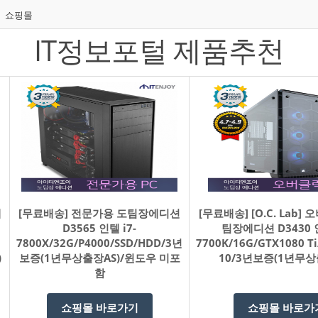
쇼핑몰
IT정보포털 제품추천
게
[무료배송] 전문가용 도팀장에디션
[무료배송] [O.C. Lab]
D3565 인텔 i7-
팀장에디션 D3430 인
7800X/32G/P4000/SSD/HDD/3년
7700K/16G/GTX1080 
)
보증(1년무상출장AS)/윈도우 미포
10/3년보증(1년무상
함
쇼핑몰 바로가기
쇼핑몰 바로가