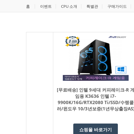
홈
이벤트
CPU 소개
특별관
구매가이드
[무료배송] 인텔 9세대 커피레이크-R 
임용 K3636 인텔 i7-
9900K/16G/RTX2080 Ti/SSD/수랭쿨
러/윈도우 10/3년보증(1년무상출장AS
쇼핑몰 바로가기