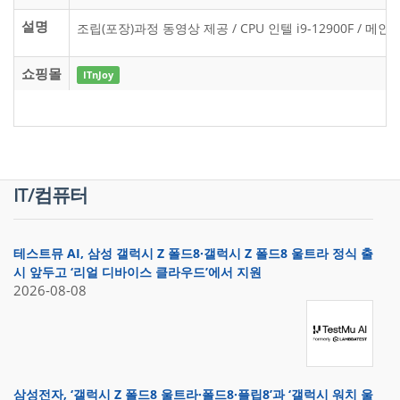
설명
조립(포장)과정 동영상 제공 / CPU 인텔 i9-12900F / 메인보
쇼핑몰
ITnJoy
IT/컴퓨터
테스트뮤 AI, 삼성 갤럭시 Z 폴드8·갤럭시 Z 폴드8 울트라 정식 출
시 앞두고 ‘리얼 디바이스 클라우드’에서 지원
2026-08-08
삼성전자, ‘갤럭시 Z 폴드8 울트라·폴드8·플립8’과 ‘갤럭시 워치 울