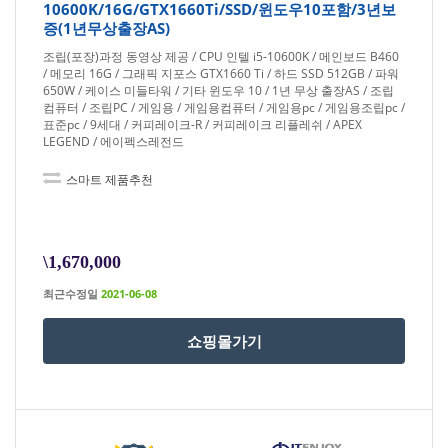
10600K/16G/GTX1660Ti/SSD/윈도우10포함/3년보
증(1년무상출장AS)
조립(포장)과정 동영상 제공 / CPU 인텔 i5-10600K / 메인보드 B460
/ 메모리 16G / 그래픽 지포스 GTX1660 Ti / 하드 SSD 512GB / 파워
650W / 케이스 미들타워 / 기타 윈도우 10 / 1년 무상 출장AS / 조립
컴퓨터 / 조립PC / 게임용 / 게임용컴퓨터 / 게임용pc / 게임용조립pc /
표준pc / 9세대 / 커피레이크-R / 커피레이크 리플레쉬 / APEX
LEGEND / 에이펙스레전드
스마트 제품추천
\1,670,000
최근수정일
2021-06-08
쇼핑몰가기