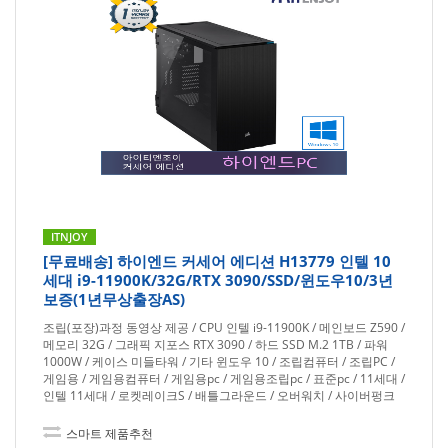
ITNJOY
[무료배송] 하이엔드 커세어 에디션 H13779 인텔 10
세대 i9-11900K/32G/RTX 3090/SSD/윈도우10/3년
보증(1년무상출장AS)
조립(포장)과정 동영상 제공 / CPU 인텔 i9-11900K / 메인보드 Z590 /
메모리 32G / 그래픽 지포스 RTX 3090 / 하드 SSD M.2 1TB / 파워
1000W / 케이스 미들타워 / 기타 윈도우 10 / 조립컴퓨터 / 조립PC /
게임용 / 게임용컴퓨터 / 게임용pc / 게임용조립pc / 표준pc / 11세대 /
인텔 11세대 / 로켓레이크S / 배틀그라운드 / 오버워치 / 사이버펑크
스마트 제품추천