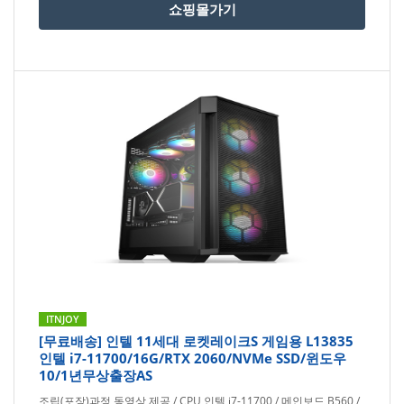
쇼핑몰가기
ITNJOY
[무료배송] 인텔 11세대 로켓레이크S 게임용 L13835
인텔 i7-11700/16G/RTX 2060/NVMe SSD/윈도우
10/1년무상출장AS
조립(포장)과정 동영상 제공 / CPU 인텔 i7-11700 / 메인보드 B560 /