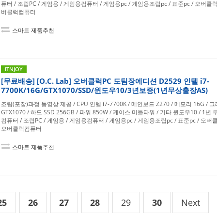
퓨터 / 조립PC / 게임용 / 게임용컴퓨터 / 게임용pc / 게임용조립pc / 표준pc / 오버클럭
버클럭컴퓨터
스마트 제품추천
ITNJOY
[무료배송] [O.C. Lab] 오버클럭PC 도팀장에디션 D2529 인텔 i7-
7700K/16G/GTX1070/SSD/윈도우10/3년보증(1년무상출장AS)
조립(포장)과정 동영상 제공 / CPU 인텔 i7-7700K / 메인보드 Z270 / 메모리 16G /
GTX1070 / 하드 SSD 256GB / 파워 850W / 케이스 미들타워 / 기타 윈도우10 / 1년
컴퓨터 / 조립PC / 게임용 / 게임용컴퓨터 / 게임용pc / 게임용조립pc / 표준pc / 오버클
오버클럭컴퓨터
스마트 제품추천
25
26
27
28
29
30
Next