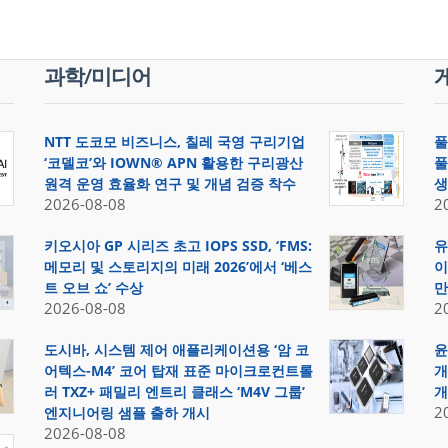
과학/미디어
NTT 도코모 비즈니스, 칠레 국영 구리기업
풀
‘코델코’와 IOWN® APN 활용한 구리광산
풀
원격 운영 효율화 연구 및 개념 검증 착수
생
2026-08-08
2
키오시아 GP 시리즈 초고 IOPS SSD, ‘FMS:
유
메모리 및 스토리지의 미래 2026’에서 ‘베스
이
트 오브 쇼’ 수상
만
2026-08-08
2
도시바, 시스템 제어 애플리케이션용 ‘암 코
윤
어텍스-M4’ 코어 탑재 표준 마이크로컨트롤
개
러 TXZ+ 패밀리 엔트리 클래스 ‘M4V 그룹’
개
2
엔지니어링 샘플 출하 개시
2026-08-08