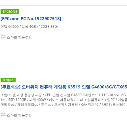
EPCZONE
[EPCzone PC No.1522907518]
인텔 G4600 / 삼성 4GB / 120GB SSD/
스마트 제품추천
ITNJOY
[무료배송] 오버워치 컴퓨터 게임용 K3519 인텔 G4600/8G/GTX65
조립(포장)과정 동영상 제공 / CPU 인텔 펜티엄 G4600 / 메인보드 H110 / 메모리 8G /
하드 SSD 120GB / 파워 400W / 케이스 미들타워 / 기타 조립컴퓨터 / 조립PC / 게임
게임용pc / 게임용조립pc / 표준pc / 오버워치컴퓨터 / 오버워치PC / 7세대 / 카비레
스마트 제품추천