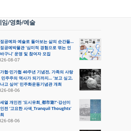
게임/영화/예술
짚공예와 예술로 돌아보는 삶의 순간들…
짚공예박물관 ‘심미적 경험으로 엮는 인
바구니’ 운영 및 참여자 모집
026-08-07
가협·민가협 40주년 기념전, 가족의 사랑
 민주주의 역사가 되기까지… ‘보고 싶고,
나고 싶어’ 민주화운동기념관 개최
026-08-06
세열 개인전 ‘도시유희_都市遊?’·강선미
인전 ‘고요한 사색_Tranquil Thoughts’
최
026-08-06