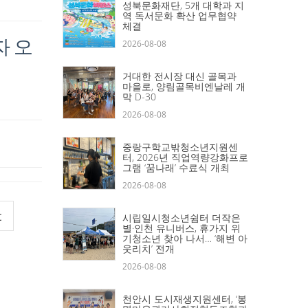
성북문화재단, 5개 대학과 지
역 독서문화 확산 업무협약
체결
자 오
2026-08-08
거대한 전시장 대신 골목과
마을로, 양림골목비엔날레 개
막 D-30
2026-08-08
중랑구학교밖청소년지원센
터, 2026년 직업역량강화프로
그램 ‘꿈나래’ 수료식 개최
2026-08-08
t
시립일시청소년쉼터 더작은
별·인천 유니버스, 휴가지 위
기청소년 찾아 나서… ‘해변 아
웃리치’ 전개
2026-08-08
천안시 도시재생지원센터, ‘봉