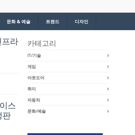
문화 & 예술
트랜드
디자인
‘인프라
카테고리
IT/기술
게임
아웃도어
취미
자동차
케이스
문화/예술
한정판