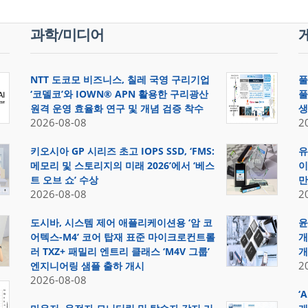
과학/미디어
NTT 도코모 비즈니스, 칠레 국영 구리기업
풀
‘코델코’와 IOWN® APN 활용한 구리광산
풀
원격 운영 효율화 연구 및 개념 검증 착수
생
2026-08-08
2
키오시아 GP 시리즈 초고 IOPS SSD, ‘FMS:
유
메모리 및 스토리지의 미래 2026’에서 ‘베스
이
트 오브 쇼’ 수상
만
2026-08-08
2
도시바, 시스템 제어 애플리케이션용 ‘암 코
윤
어텍스-M4’ 코어 탑재 표준 마이크로컨트롤
개
러 TXZ+ 패밀리 엔트리 클래스 ‘M4V 그룹’
개
2
엔지니어링 샘플 출하 개시
2026-08-08
‘