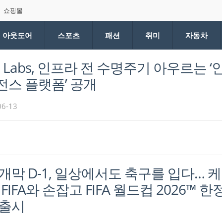
쇼핑몰
아웃도어
스포츠
패션
취미
자동차
x Labs, 인프라 전 수명주기 아우르는 
스 플랫폼’ 공개
06-13
개막 D-1, 일상에서도 축구를 입다… 
FIFA와 손잡고 FIFA 월드컵 2026™ 
 출시