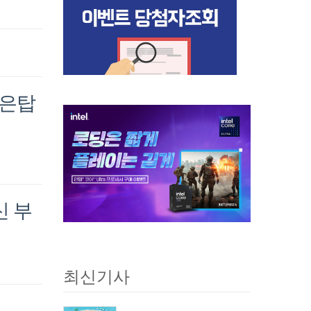
‘은탑
신 부
최신기사