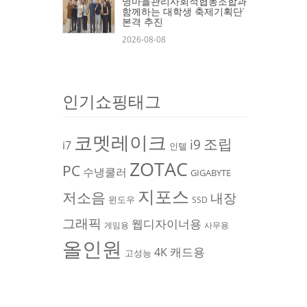
명마을관리사회적협동조합과
함께하는 대학생 축제기획단’
본격 추진
2026-08-08
인기쇼핑태그
코멧레이크
조립
i9
i7
인텔
ZOTAC
PC
수냉쿨러
GIGABYTE
지포스
저소음
내장
윈도우
SSD
그래픽
웹디자이너용
게임용
사무용
올인원
캐드용
4K
고성능