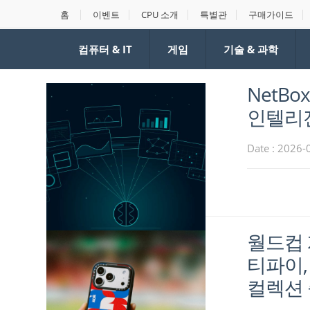
홈
이벤트
CPU 소개
특별관
구매가이드
컴퓨터 & IT
게임
기술 & 과학
NetBo
인텔리전
Date : 2026-
월드컵 
티파이, 
컬렉션