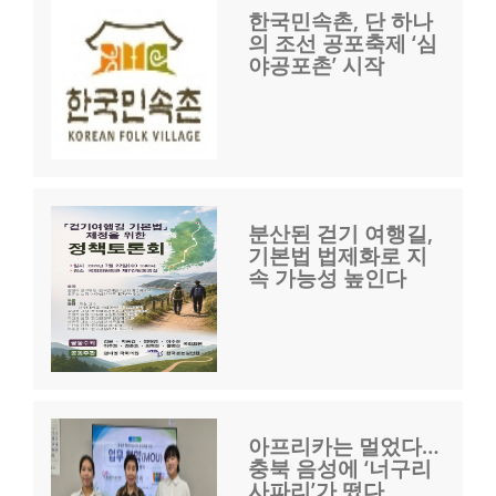
한국민속촌, 단 하나
의 조선 공포축제 ‘심
야공포촌’ 시작
분산된 걷기 여행길,
기본법 법제화로 지
속 가능성 높인다
아프리카는 멀었다…
충북 음성에 ‘너구리
사파리’가 떴다