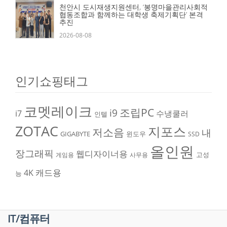
천안시 도시재생지원센터, ‘봉명마을관리사회적
협동조합과 함께하는 대학생 축제기획단’ 본격
추진
2026-08-08
인기쇼핑태그
코멧레이크
조립PC
i9
i7
수냉쿨러
인텔
ZOTAC
지포스
저소음
내
GIGABYTE
윈도우
SSD
올인원
장그래픽
웹디자이너용
고성
게임용
사무용
캐드용
4K
능
IT/컴퓨터