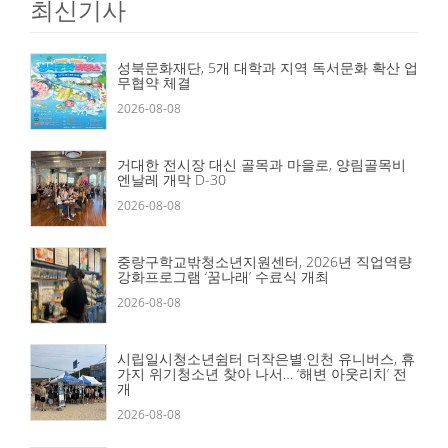
최신기사
성북문화재단, 5개 대학과 지역 독서문화 확산 업
무협약 체결
2026-08-08
거대한 전시장 대신 골목과 마을로, 양림골목비
엔날레 개막 D-30
2026-08-08
중랑구학교밖청소년지원센터, 2026년 직업역량
강화프로그램 ‘꿈나래’ 수료식 개최
2026-08-08
시립일시청소년쉼터 더작은별·인천 유니버스, 휴
가지 위기청소년 찾아 나서… ‘해변 아웃리치’ 전
개
2026-08-08