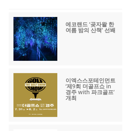
에코랜드 ‘곶자왈 한
여름 밤의 산책’ 선봬
이엑스스포테인먼트
‘제9회 더골프쇼 in
경주 with 파크골프’
개최