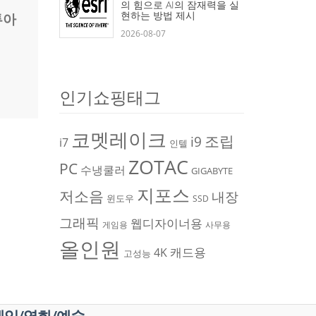
의 힘으로 AI의 잠재력을 실
현하는 방법 제시
투아
2026-08-07
인기쇼핑태그
코멧레이크
조립
i9
i7
인텔
ZOTAC
PC
수냉쿨러
GIGABYTE
지포스
저소음
내장
윈도우
SSD
그래픽
웹디자이너용
게임용
사무용
올인원
캐드용
4K
고성능