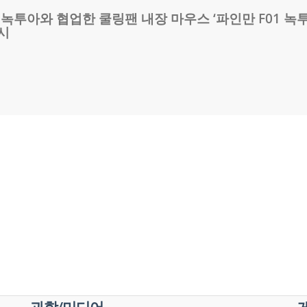
 녹투아와 협업한 쿨링팬 내장 마우스 ‘파인만 F01 녹
시