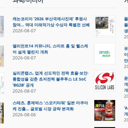
과학/미디어
캐논코리아 ‘2026 부산국제사진제’ 후원사
풀
참여… 역대 미래작가상 수상자 특별전 선봬
풀
2026-08-07
생
2
엘리먼트14 커뮤니티, 스마트 홈 및 헬스케
유
어 설계 챌린지 개최
이
2026-08-07
만
2
실리콘랩스, 업계 선도적인 전력 효율·보안·
윤
통합성을 갖춘 초저전력 블루투스 LE SoC
개
‘BG2B’ 공개
개
2026-08-07
2
스테츠, 훈제박스 ‘스모키타워’ 일본 마쿠아
‘
케 진출… 글로벌 시장 공략 본격화
개
2026-08-06
2