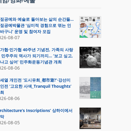
게임/영화/예술
짚공예와 예술로 돌아보는 삶의 순간들…
짚공예박물관 ‘심미적 경험으로 엮는 인
바구니’ 운영 및 참여자 모집
026-08-07
가협·민가협 40주년 기념전, 가족의 사랑
 민주주의 역사가 되기까지… ‘보고 싶고,
나고 싶어’ 민주화운동기념관 개최
026-08-06
세열 개인전 ‘도시유희_都市遊?’·강선미
인전 ‘고요한 사색_Tranquil Thoughts’
최
026-08-06
Architecture’s Inscriptions’ 상하이에서
막
026-08-05