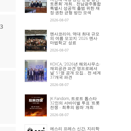
토론회’ 개최… 전남광주통합
특별시 성공적 출범 위한 재
정·권한 균형 방안 모색
2026-08-07
3
멘사코리아, 역대 최대 규모
의 여름 모꼬지 ‘2026 멘사
마법학교’ 성료
2026-08-07
KOICA, ‘2026년 해외사무소·
재외공관 파견 영프로페셔
널’ 51명 공개 모집… 전 세계
37개국 파견
2026-08-07
JK Fandom, 트로트 톱스타
32인의 서바이벌 투표 ‘트롯
전쟁 - 최후의 왕좌’ 개최
2026-08-07
에스리 프레스 신간, 지리학