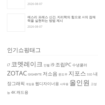
2026-08-07
에스리 프레스 신간, 지리학의 힘으로 AI의 잠재
력을 실현하는 방법 제시
2026-08-07
인기쇼핑태그
코멧레이크
조립PC
i9
i7
수냉쿨러
인텔
ZOTAC
지포스
저소음
내
GIGABYTE
윈도우
SSD
올인원
장그래픽
웹디자이너용
고성
게임용
사무용
캐드용
4K
능