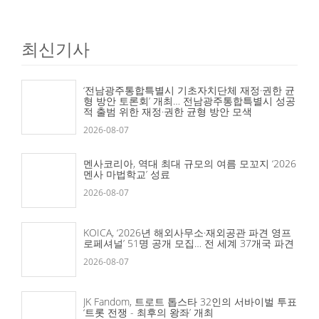
최신기사
‘전남광주통합특별시 기초자치단체 재정·권한 균
형 방안 토론회’ 개최… 전남광주통합특별시 성공
적 출범 위한 재정·권한 균형 방안 모색
2026-08-07
멘사코리아, 역대 최대 규모의 여름 모꼬지 ‘2026
멘사 마법학교’ 성료
2026-08-07
KOICA, ‘2026년 해외사무소·재외공관 파견 영프
로페셔널’ 51명 공개 모집… 전 세계 37개국 파견
2026-08-07
JK Fandom, 트로트 톱스타 32인의 서바이벌 투표
‘트롯 전쟁 - 최후의 왕좌’ 개최