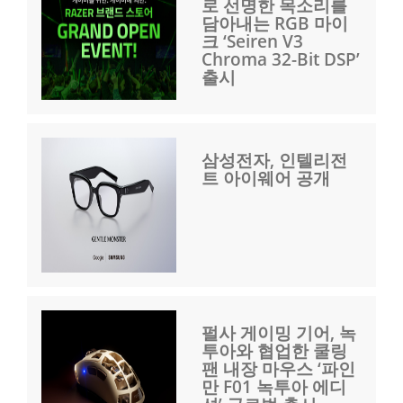
로 선명한 목소리를
담아내는 RGB 마이
크 ‘Seiren V3
Chroma 32-Bit DSP’
출시
삼성전자, 인텔리전
트 아이웨어 공개
펄사 게이밍 기어, 녹
투아와 협업한 쿨링
팬 내장 마우스 ‘파인
만 F01 녹투아 에디