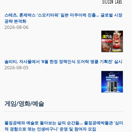
스테츠, 훈제박스 ‘스모키타워’ 일본 마쿠아케 진출… 글로벌 시장
공략 본격화
2026-08-06
솔리티, 자사몰에서 ‘8월 한정 정맥인식 도어락 앵콜 기획전’ 실시
2026-08-05
게임/영화/예술
풀짚공예와 예술로 돌아보는 삶의 순간들… 풀짚공예박물관 ‘심미
적 경험으로 엮는 인생바구니’ 운영 및 참여자 모집