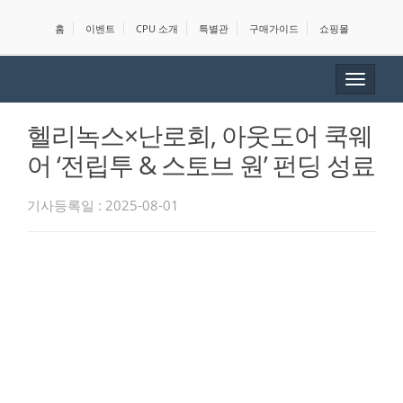
홈
이벤트
CPU 소개
특별관
구매가이드
쇼핑몰
Toggle
navigat
헬리녹스×난로회, 아웃도어 쿡웨
어 ‘전립투 & 스토브 원’ 펀딩 성료
기사등록일 : 2025-08-01