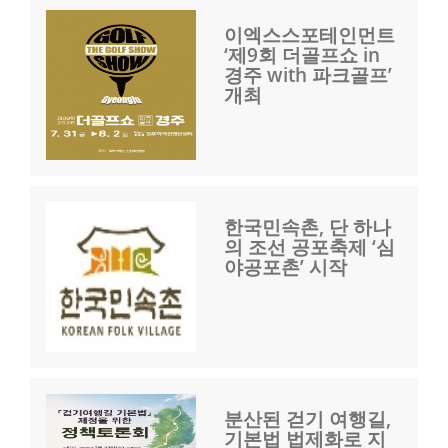
이엑스스포테인먼트
‘제9회 더골프쇼 in
경주 with 파크골프’
개최
한국민속촌, 단 하나
의 조선 공포축제 ‘심
야공포촌’ 시작
분산된 걷기 여행길,
기본법 법제화로 지