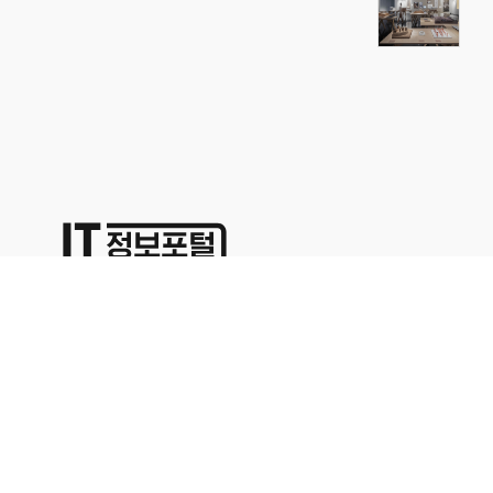
상호명:(주)명성코퍼레이션 주소:서울시 영등포구 경인로71길 70,
1402호
대표이사:이용석 사업자등록번호:676-86-00024 통신판매업신고
2015-서울영등포-0329
본사업자는 통신판매중개자이며 통신판매의 당사자가 아닙니다. 따라서 상품거래정보 및 거
래에 대하여 책임을 지지않습니다. 위에 표시된 상품정보나 가격은 해당 사이트의 사정으로
인해 다르거나 변경될 수 있으므로 충분한 정보를 확인하시고 구매하시기 바랍니다.문의 사
항은 해당업체의 고객센터를 이용해 주십시오.