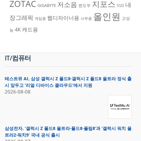
ZOTAC
지포스
저소음
내
GIGABYTE
윈도우
SSD
올인원
장그래픽
웹디자이너용
고성
게임용
사무용
캐드용
4K
능
IT/컴퓨터
테스트뮤 AI, 삼성 갤럭시 Z 폴드8·갤럭시 Z 폴드8 울트라 정식 출
시 앞두고 ‘리얼 디바이스 클라우드’에서 지원
2026-08-08
삼성전자, ‘갤럭시 Z 폴드8 울트라·폴드8·플립8’과 ‘갤럭시 워치 울
트라2·워치9’ 국내 공식 출시