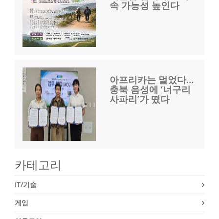
속 가능성 높인다
아프리카는 멀었다…
충북 음성에 ‘너구리
사파리’가 떴다
카테고리
IT/기술
게임