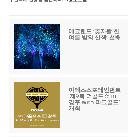
에코랜드 ‘곶자왈 한
여름 밤의 산책’ 선봬
이엑스스포테인먼트
‘제9회 더골프쇼 in
경주 with 파크골프’
개최