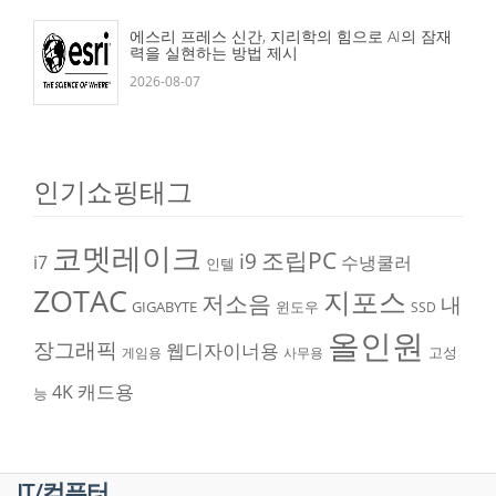
에스리 프레스 신간, 지리학의 힘으로 AI의 잠재
력을 실현하는 방법 제시
2026-08-07
인기쇼핑태그
코멧레이크
조립PC
i9
i7
수냉쿨러
인텔
ZOTAC
지포스
저소음
내
GIGABYTE
윈도우
SSD
올인원
장그래픽
웹디자이너용
고성
게임용
사무용
캐드용
4K
능
IT/컴퓨터