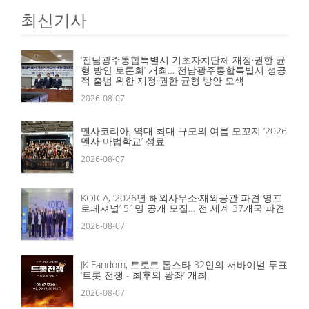
최신기사
‘전남광주통합특별시 기초자치단체 재정·권한 균
형 방안 토론회’ 개최… 전남광주통합특별시 성공
적 출범 위한 재정·권한 균형 방안 모색
2026-08-07
멘사코리아, 역대 최대 규모의 여름 모꼬지 ‘2026
멘사 마법학교’ 성료
2026-08-07
KOICA, ‘2026년 해외사무소·재외공관 파견 영프
로페셔널’ 51명 공개 모집… 전 세계 37개국 파견
2026-08-07
JK Fandom, 트로트 톱스타 32인의 서바이벌 투표
‘트롯 전쟁 - 최후의 왕좌’ 개최
2026-08-07