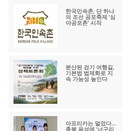
한국민속촌, 단 하나
의 조선 공포축제 ‘심
야공포촌’ 시작
분산된 걷기 여행길,
기본법 법제화로 지
속 가능성 높인다
아프리카는 멀었다…
충북 음성에 ‘너구리