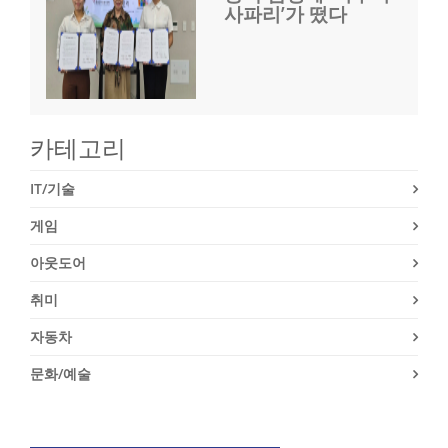
사파리’가 떴다
카테고리
IT/기술
게임
아웃도어
취미
자동차
문화/예술