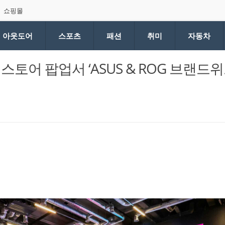
쇼핑몰
아웃도어
스포츠
패션
취미
자동차
토어 팝업서 ‘ASUS & ROG 브랜드위