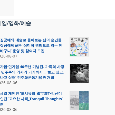
게임/영화/예술
짚공예와 예술로 돌아보는 삶의 순간들…
짚공예박물관 ‘심미적 경험으로 엮는 인
바구니’ 운영 및 참여자 모집
026-08-07
가협·민가협 40주년 기념전, 가족의 사랑
 민주주의 역사가 되기까지… ‘보고 싶고,
나고 싶어’ 민주화운동기념관 개최
026-08-06
세열 개인전 ‘도시유희_都市遊?’·강선미
인전 ‘고요한 사색_Tranquil Thoughts’
최
026-08-06