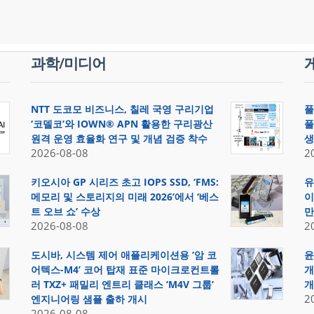
과학/미디어
NTT 도코모 비즈니스, 칠레 국영 구리기업
풀
‘코델코’와 IOWN® APN 활용한 구리광산
풀
원격 운영 효율화 연구 및 개념 검증 착수
생
2026-08-08
2
키오시아 GP 시리즈 초고 IOPS SSD, ‘FMS:
유
메모리 및 스토리지의 미래 2026’에서 ‘베스
이
트 오브 쇼’ 수상
만
2026-08-08
2
도시바, 시스템 제어 애플리케이션용 ‘암 코
윤
어텍스-M4’ 코어 탑재 표준 마이크로컨트롤
개
러 TXZ+ 패밀리 엔트리 클래스 ‘M4V 그룹’
개
2
엔지니어링 샘플 출하 개시
2026-08-08