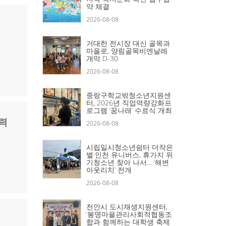
약 체결
2026-08-08
거대한 전시장 대신 골목과
마을로, 양림골목비엔날레
개막 D-30
2026-08-08
중랑구학교밖청소년지원센
터, 2026년 직업역량강화프
로그램 ‘꿈나래’ 수료식 개최
협력
2026-08-08
시립일시청소년쉼터 더작은
별·인천 유니버스, 휴가지 위
기청소년 찾아 나서… ‘해변
아웃리치’ 전개
2026-08-08
천안시 도시재생지원센터,
‘봉명마을관리사회적협동조
합과 함께하는 대학생 축제