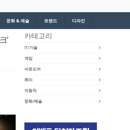
문화 & 예술
트랜드
디자인
카테고리
크’
IT/기술
게임
아웃도어
취미
자동차
문화/예술