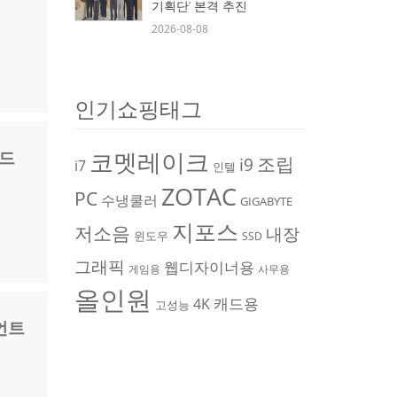
기획단’ 본격 추진
2026-08-08
인기쇼핑태그
보드
코멧레이크
조립
i9
i7
인텔
ZOTAC
PC
수냉쿨러
GIGABYTE
지포스
저소음
내장
윈도우
SSD
그래픽
웹디자이너용
게임용
사무용
올인원
캐드용
4K
고성능
이언트