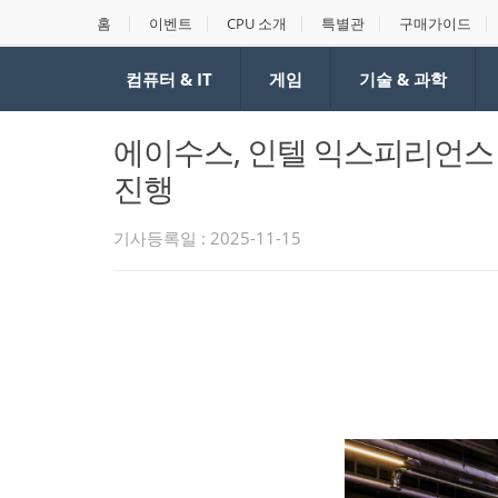
홈
이벤트
CPU 소개
특별관
구매가이드
컴퓨터 & IT
게임
기술 & 과학
에이수스, 인텔 익스피리언스 스
진행
기사등록일 : 2025-11-15