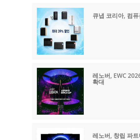
큐냅 코리아, 컴퓨존
레노버, EWC 2
확대
레노버, 창립 파트너