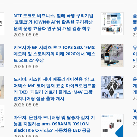
NTT 도코모 비즈니스, 칠레 국영 구리기업
풀
‘코델코’와 IOWN® APN 활용한 구리광산
풀
원격 운영 효율화 연구 및 개념 검증 착수
생
2026-08-08
2
키오시아 GP 시리즈 초고 IOPS SSD, ‘FMS:
유
메모리 및 스토리지의 미래 2026’에서 ‘베스
이
트 오브 쇼’ 수상
만
2026-08-08
2
도시바, 시스템 제어 애플리케이션용 ‘암 코
윤
어텍스-M4’ 코어 탑재 표준 마이크로컨트롤
개
러 TXZ+ 패밀리 엔트리 클래스 ‘M4V 그룹’
개
2
엔지니어링 샘플 출하 개시
2026-08-08
‘
마우저, 운전자 모니터링 및 탑승자 감지 기
개
2
능을 지원하는 ams OSRAM의 ‘OSLON
Black IR:6 C-시리즈’ 자동차용 LED 공급
2026-08-08