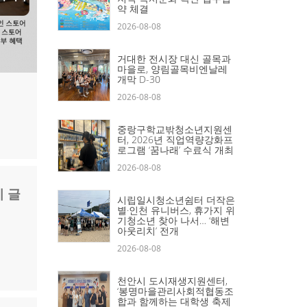
약 체결
2026-08-08
거대한 전시장 대신 골목과
마을로, 양림골목비엔날레
개막 D-30
2026-08-08
중랑구학교밖청소년지원센
터, 2026년 직업역량강화프
로그램 ‘꿈나래’ 수료식 개최
2026-08-08
기 글
시립일시청소년쉼터 더작은
별·인천 유니버스, 휴가지 위
기청소년 찾아 나서… ‘해변
아웃리치’ 전개
2026-08-08
천안시 도시재생지원센터,
‘봉명마을관리사회적협동조
합과 함께하는 대학생 축제