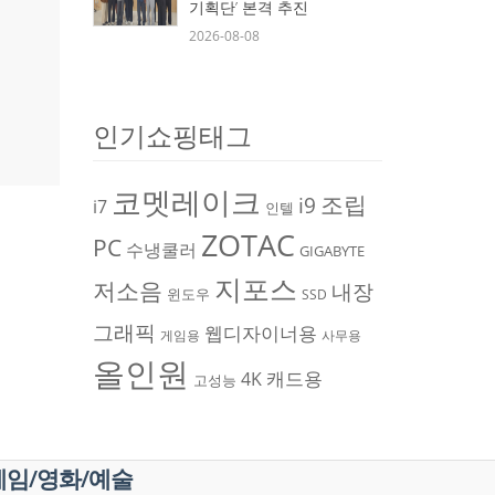
기획단’ 본격 추진
2026-08-08
인기쇼핑태그
코멧레이크
조립
i9
i7
인텔
ZOTAC
PC
수냉쿨러
GIGABYTE
지포스
저소음
내장
윈도우
SSD
그래픽
웹디자이너용
게임용
사무용
올인원
캐드용
4K
고성능
게임/영화/예술