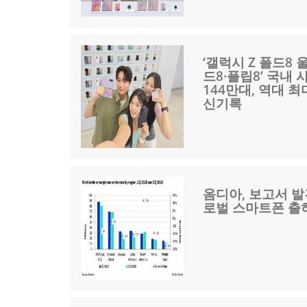
‘갤럭시 Z 폴드8 
드8·플립8’ 국내 
144만대, 역대 최
신기록
옴디아, 보고서 발
로벌 스마트폰 출하