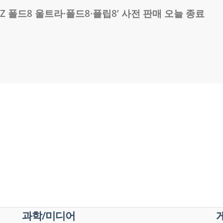
Z 폴드8 울트라·폴드8·플립8’ 사전 판매 오늘 종료
과학/미디어