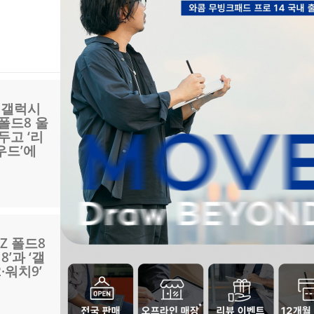
성 갤럭시
 폴드8 울
두고 ‘리
우드’에
Z 폴드8
’과 ‘갤
·워치9’