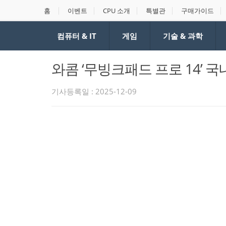
홈
이벤트
CPU 소개
특별관
구매가이드
컴퓨터 & IT
게임
기술 & 과학
와콤 ‘무빙크패드 프로 14’ 
기사등록일 : 2025-12-09