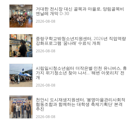
거대한 전시장 대신 골목과 마을로, 양림골목비
엔날레 개막 D-30
2026-08-08
중랑구학교밖청소년지원센터, 2026년 직업역량
강화프로그램 ‘꿈나래’ 수료식 개최
2026-08-08
시립일시청소년쉼터 더작은별·인천 유니버스, 휴
가지 위기청소년 찾아 나서… ‘해변 아웃리치’ 전
개
2026-08-08
천안시 도시재생지원센터, ‘봉명마을관리사회적
협동조합과 함께하는 대학생 축제기획단’ 본격
추진
2026-08-08