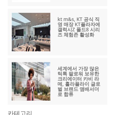
kt m&s, KT 공식 직
영 매장 KT플라자에
갤럭시Z 폴드8 시리
즈 체험존 활성화
세계에서 가장 많은
틱톡 팔로워 보유한
크리에이터 카비 라
메, 홀라플라이 글로
벌 브랜드 앰배서더
로 합류
카테고리