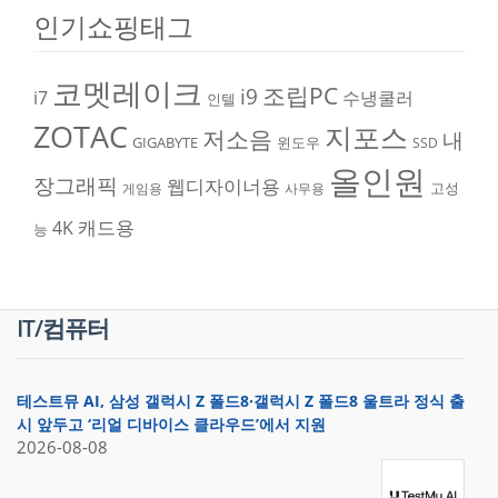
인기쇼핑태그
코멧레이크
조립PC
i9
i7
수냉쿨러
인텔
ZOTAC
지포스
저소음
내
GIGABYTE
윈도우
SSD
올인원
장그래픽
웹디자이너용
고성
게임용
사무용
캐드용
4K
능
IT/컴퓨터
테스트뮤 AI, 삼성 갤럭시 Z 폴드8·갤럭시 Z 폴드8 울트라 정식 출
시 앞두고 ‘리얼 디바이스 클라우드’에서 지원
2026-08-08