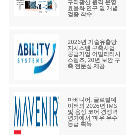
구리광산 원격 운영
효율화 연구 및 개념
검증 착수
2026년 기술유출방
지시스템 구축사업
공급기업 어빌리티시
스템즈, 20년 보안 구
축 전문성 제공
마베니어, 글로벌데
이터의 2026년 IMS
및 음성 코어 경쟁력
평가에서 ‘매우 우수’
등급 획득