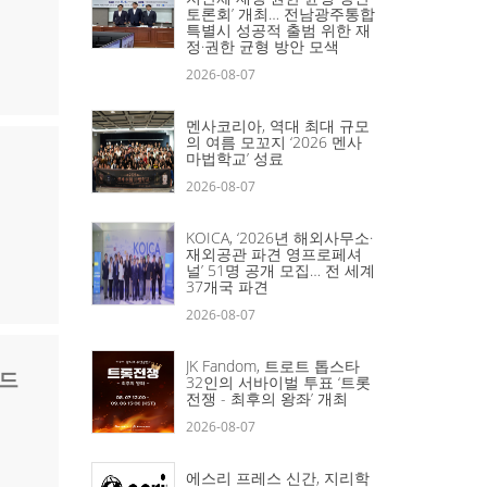
토론회’ 개최… 전남광주통합
특별시 성공적 출범 위한 재
정·권한 균형 방안 모색
2026-08-07
멘사코리아, 역대 최대 규모
의 여름 모꼬지 ‘2026 멘사
마법학교’ 성료
2026-08-07
KOICA, ‘2026년 해외사무소·
재외공관 파견 영프로페셔
널’ 51명 공개 모집… 전 세계
37개국 파견
2026-08-07
JK Fandom, 트로트 톱스타
보드
32인의 서바이벌 투표 ‘트롯
전쟁 - 최후의 왕좌’ 개최
2026-08-07
에스리 프레스 신간, 지리학