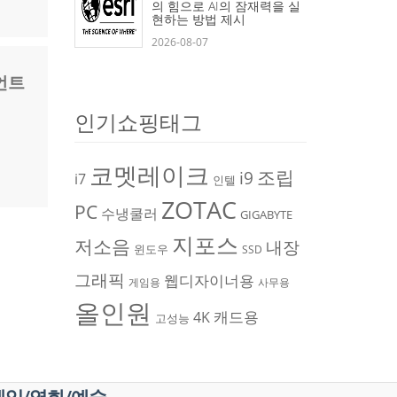
의 힘으로 AI의 잠재력을 실
현하는 방법 제시
2026-08-07
이언트
인기쇼핑태그
코멧레이크
조립
i9
i7
인텔
ZOTAC
PC
수냉쿨러
GIGABYTE
지포스
저소음
내장
윈도우
SSD
그래픽
웹디자이너용
게임용
사무용
올인원
캐드용
4K
고성능