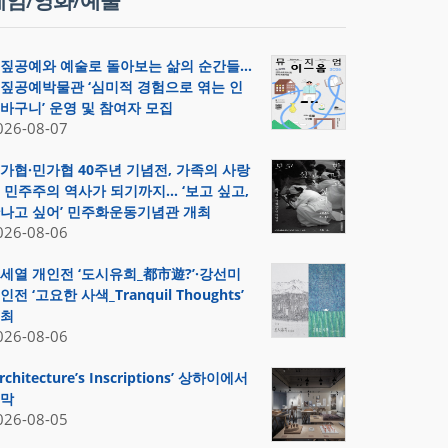
게임/영화/예술
짚공예와 예술로 돌아보는 삶의 순간들…
짚공예박물관 ‘심미적 경험으로 엮는 인
바구니’ 운영 및 참여자 모집
026-08-07
가협·민가협 40주년 기념전, 가족의 사랑
 민주주의 역사가 되기까지… ‘보고 싶고,
나고 싶어’ 민주화운동기념관 개최
026-08-06
세열 개인전 ‘도시유희_都市遊?’·강선미
인전 ‘고요한 사색_Tranquil Thoughts’
최
026-08-06
Architecture’s Inscriptions’ 상하이에서
막
026-08-05