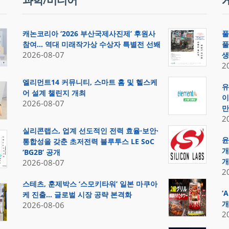
과학/미디어
캐논코리아 ‘2026 부산국제사진제’ 후원사
풀
참여… 역대 미래작가상 수상자 특별전 선봬
풀
2026-08-07
생
2
엘리먼트14 커뮤니티, 스마트 홈 및 헬스케
유
어 설계 챌린지 개최
이
2026-08-07
만
2
실리콘랩스, 업계 선도적인 전력 효율·보안·
윤
통합성을 갖춘 초저전력 블루투스 LE SoC
개
‘BG2B’ 공개
개
2026-08-07
2
스테츠, 훈제박스 ‘스모키타워’ 일본 마쿠아
‘
케 진출… 글로벌 시장 공략 본격화
개
2026-08-06
2