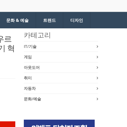
문화 & 예술
트랜드
디자인
카테고리
아우르
기 혁
IT/기술
게임
아웃도어
취미
자동차
문화/예술