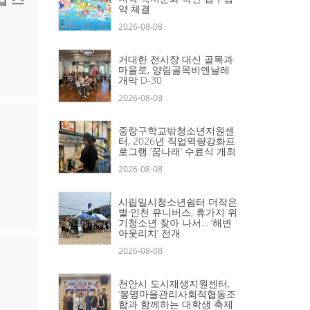
약 체결
2026-08-08
거대한 전시장 대신 골목과
마을로, 양림골목비엔날레
개막 D-30
2026-08-08
중랑구학교밖청소년지원센
터, 2026년 직업역량강화프
로그램 ‘꿈나래’ 수료식 개최
2026-08-08
시립일시청소년쉼터 더작은
별·인천 유니버스, 휴가지 위
기청소년 찾아 나서… ‘해변
아웃리치’ 전개
2026-08-08
천안시 도시재생지원센터,
‘봉명마을관리사회적협동조
합과 함께하는 대학생 축제