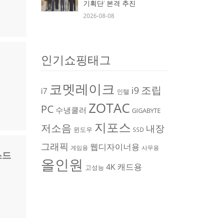
기획단’ 본격 추진
2026-08-08
인기쇼핑태그
코멧레이크
조립
i9
i7
인텔
ZOTAC
PC
수냉쿨러
GIGABYTE
지포스
저소음
내장
윈도우
SSD
그래픽
웹디자이너용
게임용
사무용
스드
올인원
캐드용
4K
고성능