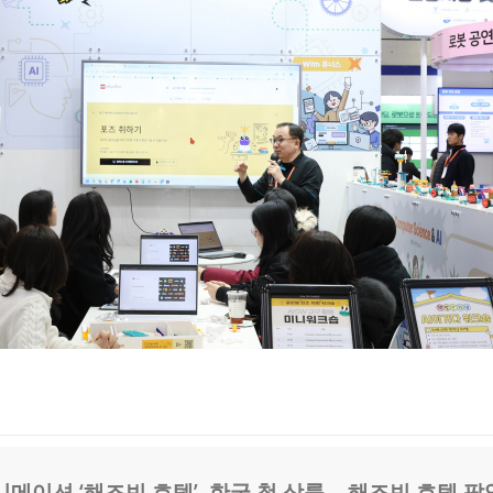
메이션 ‘해즈빈 호텔’, 한국 첫 상륙… 해즈빈 호텔 팝