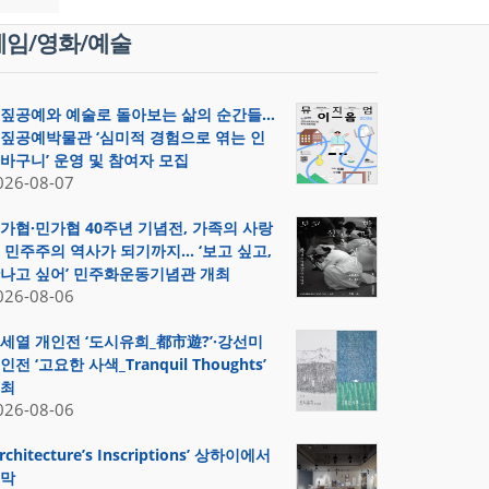
게임/영화/예술
짚공예와 예술로 돌아보는 삶의 순간들…
짚공예박물관 ‘심미적 경험으로 엮는 인
바구니’ 운영 및 참여자 모집
026-08-07
가협·민가협 40주년 기념전, 가족의 사랑
 민주주의 역사가 되기까지… ‘보고 싶고,
나고 싶어’ 민주화운동기념관 개최
026-08-06
세열 개인전 ‘도시유희_都市遊?’·강선미
인전 ‘고요한 사색_Tranquil Thoughts’
최
026-08-06
Architecture’s Inscriptions’ 상하이에서
막