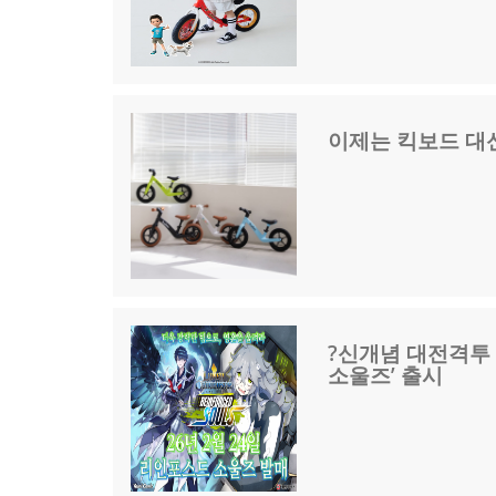
이제는 킥보드 대신
?신개념 대전격투 
소울즈’ 출시