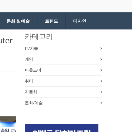
문화 & 예술
트랜드
디자인
카테고리
ter
IT/기술
게임
아웃도어
취미
자동차
문화/예술