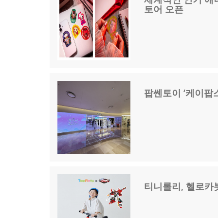
토어 오픈
팝쎈토이 ‘케이팝
티니롤리, 헬로카봇