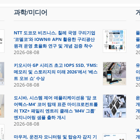
과학/미디어
NTT 도코모 비즈니스, 칠레 국영 구리기업
풀
‘코델코’와 IOWN® APN 활용한 구리광산
풀
원격 운영 효율화 연구 및 개념 검증 착수
생
2026-08-08
2
키오시아 GP 시리즈 초고 IOPS SSD, ‘FMS:
유
메모리 및 스토리지의 미래 2026’에서 ‘베스
이
트 오브 쇼’ 수상
만
2026-08-08
2
도시바, 시스템 제어 애플리케이션용 ‘암 코
윤
어텍스-M4’ 코어 탑재 표준 마이크로컨트롤
개
러 TXZ+ 패밀리 엔트리 클래스 ‘M4V 그룹’
개
2
엔지니어링 샘플 출하 개시
2026-08-08
‘
마우저, 운전자 모니터링 및 탑승자 감지 기
개