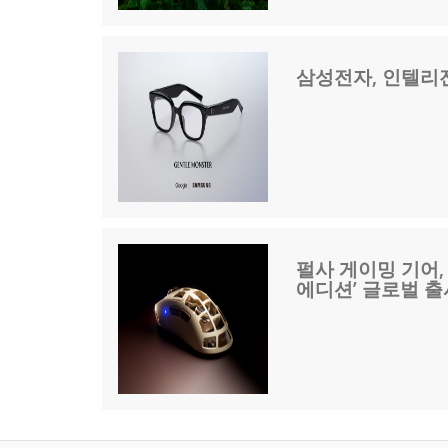
삼성전자, 인텔리
펄사 게이밍 기어,
에디션’ 글로벌 출