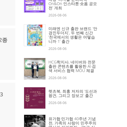
On&On 인스타툰·숏폼 공모
전’ 개최
2026-08-06
미래엔 신규 출판 브랜드 ‘안
경낀두더지’, 두 번째 신간
‘천국에서의 생활은 어떻습
2종
니까 1’ 출간
2026-08-06
HCG학지사, 네이버와 전문
출판 콘텐츠를 활용한 AI·검
색 서비스 협력 MOU 체결
2026-08-06
렛츠북, 최홍 저자의 ‘도선과
3
왕건, 그리고 장보고’ 출간
2026-08-06
유가협·민가협 40주년 기념
전, 가족의 사랑이 민주주의