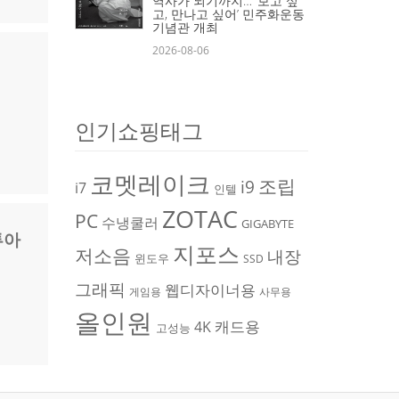
역사가 되기까지… ‘보고 싶
고, 만나고 싶어’ 민주화운동
기념관 개최
2026-08-06
인기쇼핑태그
코멧레이크
조립
i9
i7
인텔
ZOTAC
PC
수냉쿨러
GIGABYTE
투아
지포스
저소음
내장
윈도우
SSD
그래픽
웹디자이너용
게임용
사무용
올인원
캐드용
4K
고성능