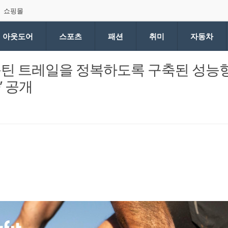
쇼핑몰
아웃도어
스포츠
패션
취미
자동차
운틴 트레일을 정복하도록 구축된 성능형
’ 공개