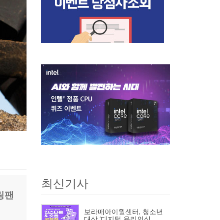
최신기사
링팬
보라매아이윌센터, 청소년
대상 ‘디지털 윤리의식