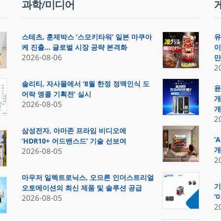
과학/미디어
스테츠, 훈제박스 ‘스모키타워’ 일본 마쿠아
유
케 진출… 글로벌 시장 공략 본격화
이
2026-08-06
만
2
솔리티, 자사몰에서 ‘8월 한정 정맥인식 도
윤
어락 앵콜 기획전’ 실시
개
2026-08-05
개
2
삼성전자, 아마존 프라임 비디오에
‘
‘HDR10+ 어드밴스드’ 기술 선보여
개
2026-08-05
2
마우저 일렉트로닉스, 오므론 인더스트리얼
기
오토메이션의 최신 제품 및 솔루션 공급
‘
2026-08-05
2