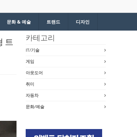
문화 & 예술
트랜드
디자인
카테고리
 트
IT/기술
게임
아웃도어
취미
자동차
문화/예술