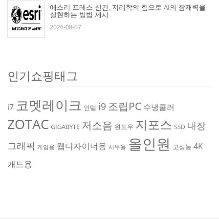
에스리 프레스 신간, 지리학의 힘으로 AI의 잠재력을
실현하는 방법 제시
2026-08-07
인기쇼핑태그
코멧레이크
조립PC
i9
i7
수냉쿨러
인텔
ZOTAC
지포스
저소음
내장
GIGABYTE
윈도우
SSD
올인원
그래픽
웹디자이너용
4K
고성능
게임용
사무용
캐드용