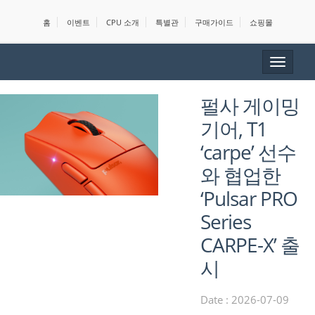
홈
이벤트
CPU 소개
특별관
구매가이드
쇼핑몰
Toggle
navigat
펄사 게이밍
기어, T1
‘carpe’ 선수
와 협업한
‘Pulsar PRO
Series
CARPE-X’ 출
시
Date : 2026-07-09