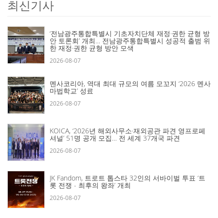
최신기사
‘전남광주통합특별시 기초자치단체 재정·권한 균형 방
안 토론회’ 개최… 전남광주통합특별시 성공적 출범 위
한 재정·권한 균형 방안 모색
2026-08-07
멘사코리아, 역대 최대 규모의 여름 모꼬지 ‘2026 멘사
마법학교’ 성료
2026-08-07
KOICA, ‘2026년 해외사무소·재외공관 파견 영프로페
셔널’ 51명 공개 모집… 전 세계 37개국 파견
2026-08-07
JK Fandom, 트로트 톱스타 32인의 서바이벌 투표 ‘트
롯 전쟁 - 최후의 왕좌’ 개최
2026-08-07