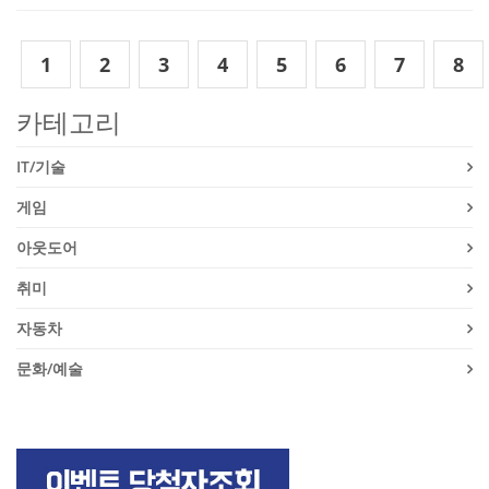
1
2
3
4
5
6
7
8
카테고리
IT/기술
게임
아웃도어
취미
자동차
문화/예술