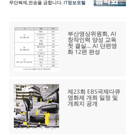
무단복제,전송을 금합니다.
IT정보포털
부산영상위원회, AI
창작인력 양성 교육
첫 결실… AI 단편영
화 12편 완성
제23회 EBS국제다큐
영화제 개최 일정 및
개최지 공개