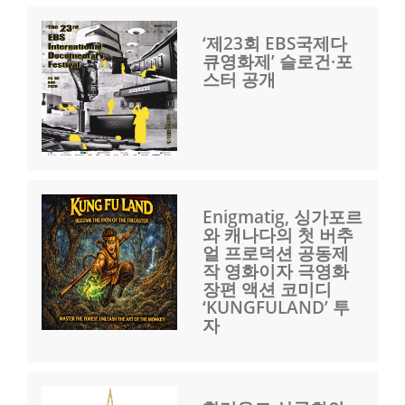
‘제23회 EBS국제다
큐영화제’ 슬로건·포
스터 공개
Enigmatig, 싱가포르
와 캐나다의 첫 버추
얼 프로덕션 공동제
작 영화이자 극영화
장편 액션 코미디
‘KUNGFULAND’ 투
자