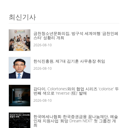
최신기사
금천청소년문화의집, 방구석 세계여행 ‘금천인페
스타’ 성황리 개최
2026-08-10
한식진흥원, 제7대 김기훈 사무총장 취임
2026-08-10
감다이, Colortones와의 협업 시리즈 ‘colorise’ 두
번째 색으로 ‘reverse (狂)’ 발매
2026-08-10
한국메세나협회-한국증권금융 꿈나눔재단, 예술
인재 지원사업 ‘희망 Dream NEXT’ 첫 그룹전 개
최