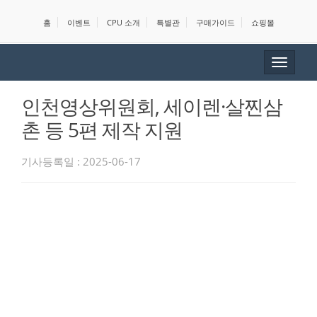
홈
이벤트
CPU 소개
특별관
구매가이드
쇼핑몰
Toggle
navigat
인천영상위원회, 세이렌·살찐삼
촌 등 5편 제작 지원
기사등록일 : 2025-06-17