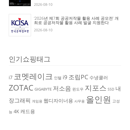
2026-08-10
‘2026년 제7회 공공저작물 활용 사례 공모전’ 개
최로 공공저작물 활용 사례 발굴 지원한다
2026-08-10
인기쇼핑태그
코멧레이크
조립PC
i9
i7
수냉쿨러
인텔
ZOTAC
지포스
저소음
내
GIGABYTE
윈도우
SSD
올인원
장그래픽
웹디자이너용
고성
게임용
사무용
캐드용
4K
능