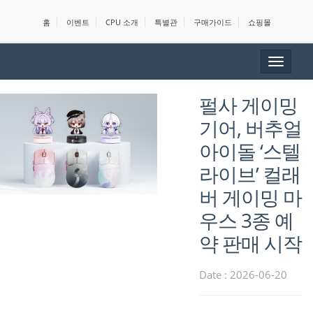
홈
이벤트
CPU 소개
특별관
구매가이드
쇼핑몰
Toggle
navigat
펄사 게이밍
기어, 버추얼
아이돌 ‘스텔
라이브’ 컬래
버 게이밍 마
우스 3종 예
약 판매 시작
Date : 2026-06-20