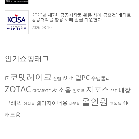
‘2026년 제7회 공공저작물 활용 사례 공모전’ 개최로
공공저작물 활용 사례 발굴 지원한다
2026-08-10
인기쇼핑태그
코멧레이크
조립PC
i9
i7
수냉쿨러
인텔
ZOTAC
지포스
저소음
내장
GIGABYTE
윈도우
SSD
올인원
그래픽
웹디자이너용
4K
고성능
게임용
사무용
캐드용