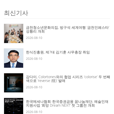
최신기사
금천청소년문화의집, 방구석 세계여행 ‘금천인페스타’
성황리 개최
2026-08-10
한식진흥원, 제7대 김기훈 사무총장 취임
2026-08-10
감다이, Colortones와의 협업 시리즈 ‘colorise’ 두 번째
색으로 ‘reverse (狂)’ 발매
2026-08-10
한국메세나협회-한국증권금융 꿈나눔재단, 예술인재
지원사업 ‘희망 Dream NEXT’ 첫 그룹전 개최
2026-08-10