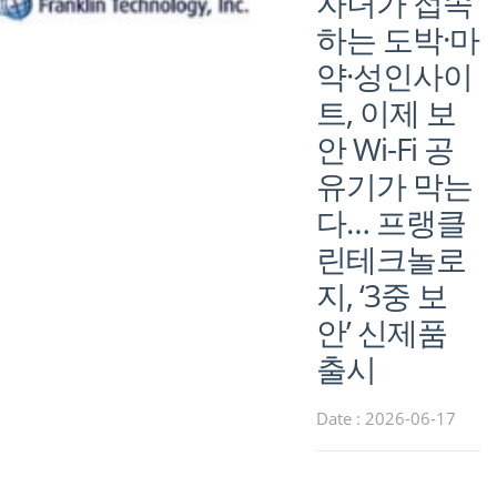
자녀가 접속
하는 도박·마
약·성인사이
트, 이제 보
안 Wi-Fi 공
유기가 막는
다… 프랭클
린테크놀로
지, ‘3중 보
안’ 신제품
출시
Date : 2026-06-17