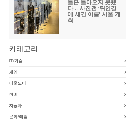
들은 돌아오지 못했
다… 사진전 ‘뒤안길
에 새긴 이름’ 서울 개
최
카테고리
IT/기술
게임
아웃도어
취미
자동차
문화/예술