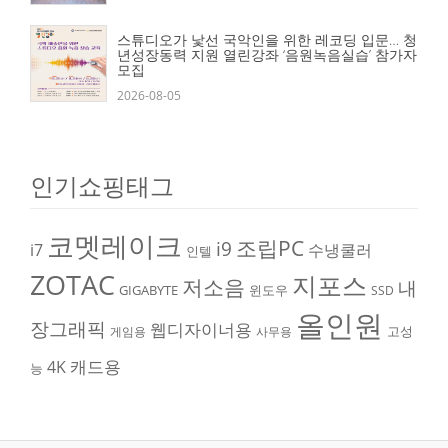
스튜디오가 낯선 국악인을 위한 레코딩 입문… 청
년성장동력 지원 열린강좌 ‘음원녹음실습’ 참가자
모집
2026-08-05
인기쇼핑태그
코멧레이크
조립PC
i9
i7
수냉쿨러
인텔
ZOTAC
지포스
저소음
내
GIGABYTE
윈도우
SSD
올인원
장그래픽
웹디자이너용
고성
게임용
사무용
캐드용
4K
능