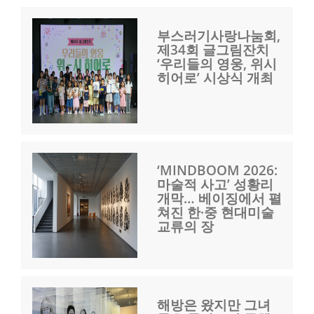
부스러기사랑나눔회,
제34회 글그림잔치
‘우리들의 영웅, 위시
히어로’ 시상식 개최
‘MINDBOOM 2026:
마술적 사고’ 성황리
개막… 베이징에서 펼
쳐진 한·중 현대미술
교류의 장
해방은 왔지만 그녀