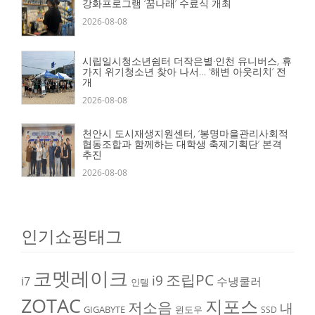
강화프로그램 ‘꿈나래’ 수료식 개최
2026-08-08
시립일시청소년쉼터 더작은별·인천 유니버스, 휴
가지 위기청소년 찾아 나서… ‘해변 아웃리치’ 전
개
2026-08-08
천안시 도시재생지원센터, ‘봉명마을관리사회적
협동조합과 함께하는 대학생 축제기획단’ 본격
추진
2026-08-08
인기쇼핑태그
코멧레이크
조립PC
i9
i7
수냉쿨러
인텔
ZOTAC
지포스
저소음
내
GIGABYTE
윈도우
SSD