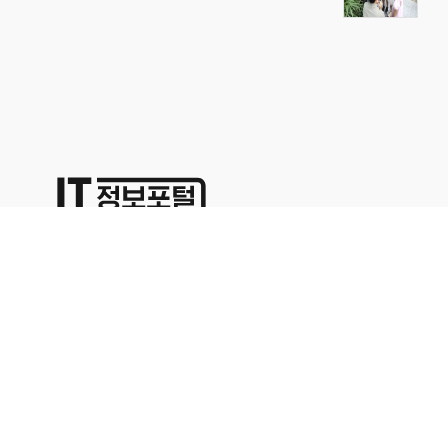
상호명:(주)명성코퍼레이션 주소:서울시 영등포구 경인로71길 70,
1402호
대표이사:이용석 사업자등록번호:676-86-00024 통신판매업신고
2015-서울영등포-0329
본사업자는 통신판매중개자이며 통신판매의 당사자가 아닙니다. 따라서 상품거래정보 및 거
래에 대하여 책임을 지지않습니다. 위에 표시된 상품정보나 가격은 해당 사이트의 사정으로
인해 다르거나 변경될 수 있으므로 충분한 정보를 확인하시고 구매하시기 바랍니다.문의 사
항은 해당업체의 고객센터를 이용해 주십시오.