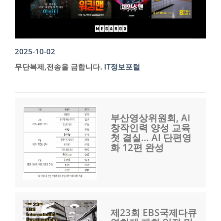
2025-10-02
무단복제,전송을 금합니다.
IT정보포털
부산영상위원회, AI
창작인력 양성 교육
첫 결실… AI 단편영
화 12편 완성
제23회 EBS국제다큐