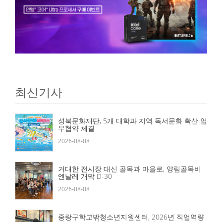
최신기사
성북문화재단, 5개 대학과 지역 독서문화 확산 업
무협약 체결
2026-08-08
거대한 전시장 대신 골목과 마을로, 양림골목비
엔날레 개막 D-30
2026-08-08
중랑구학교밖청소년지원센터, 2026년 직업역량