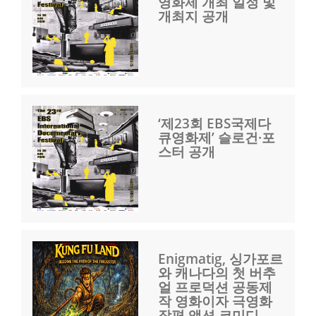
영화제 개최 일정 및
개최지 공개
‘제23회 EBS국제다
큐영화제’ 슬로건·포
스터 공개
Enigmatig, 싱가포르
와 캐나다의 첫 버추
얼 프로덕션 공동제
작 영화이자 극영화
장편 액션 코미디