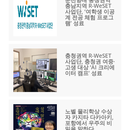
순천향대 충청권역
충남지역 R-WeSET
사업단, ‘여학생 이공
계 전공 체험 프로그
램’ 성료
충청권역 R-WeSET
사업단, 충청권 여중·
고생 대상 ‘AI 크리에
이터 캠프’ 성료
노벨 물리학상 수상
자 카지타 다카아키,
포항에서 우주의 비
밀을 말하다