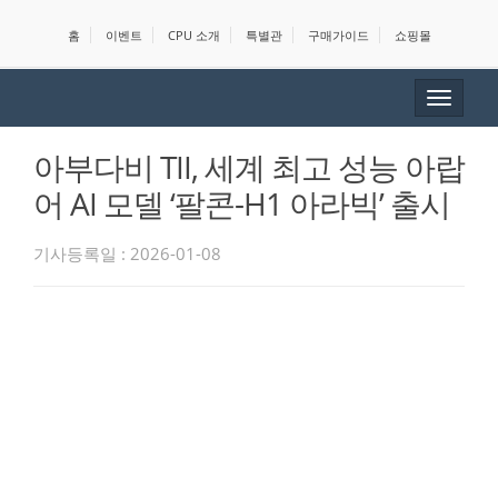
홈
이벤트
CPU 소개
특별관
구매가이드
쇼핑몰
Toggle
navigat
아부다비 TII, 세계 최고 성능 아랍
어 AI 모델 ‘팔콘-H1 아라빅’ 출시
기사등록일 : 2026-01-08