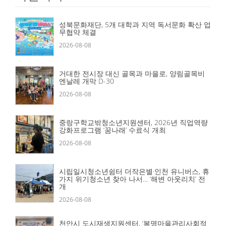
성북문화재단, 5개 대학과 지역 독서문화 확산 업
무협약 체결
2026-08-08
거대한 전시장 대신 골목과 마을로, 양림골목비
엔날레 개막 D-30
2026-08-08
중랑구학교밖청소년지원센터, 2026년 직업역량
강화프로그램 ‘꿈나래’ 수료식 개최
2026-08-08
시립일시청소년쉼터 더작은별·인천 유니버스, 휴
가지 위기청소년 찾아 나서… ‘해변 아웃리치’ 전
개
2026-08-08
천안시 도시재생지원센터, ‘봉명마을관리사회적