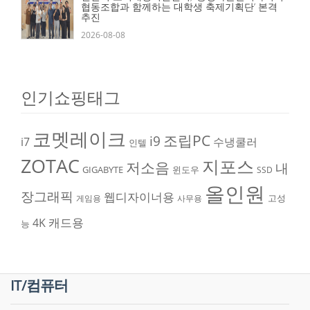
협동조합과 함께하는 대학생 축제기획단’ 본격
추진
2026-08-08
인기쇼핑태그
코멧레이크
조립PC
i9
i7
수냉쿨러
인텔
ZOTAC
지포스
저소음
내
GIGABYTE
윈도우
SSD
올인원
장그래픽
웹디자이너용
고성
게임용
사무용
캐드용
4K
능
IT/컴퓨터