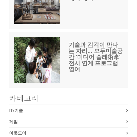
기술과 감각이 만나
는 자리… 모두미술공
간 ‘미디어 술래術來’
전시 연계 프로그램
열어
카테고리
IT/기술
게임
아웃도어