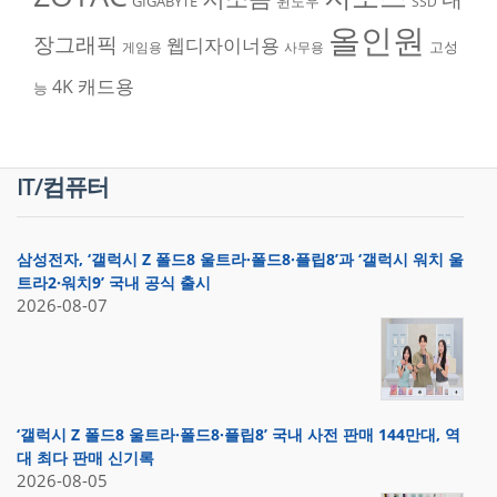
GIGABYTE
윈도우
SSD
올인원
장그래픽
웹디자이너용
고성
게임용
사무용
캐드용
4K
능
IT/컴퓨터
삼성전자, ‘갤럭시 Z 폴드8 울트라·폴드8·플립8’과 ‘갤럭시 워치 울
트라2·워치9’ 국내 공식 출시
2026-08-07
‘갤럭시 Z 폴드8 울트라·폴드8·플립8’ 국내 사전 판매 144만대, 역
대 최다 판매 신기록
2026-08-05