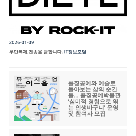
2026-01-09
무단복제,전송을 금합니다.
IT정보포털
풀짚공예와 예술로
돌아보는 삶의 순간
들… 풀짚공예박물관
‘심미적 경험으로 엮
는 인생바구니’ 운영
및 참여자 모집