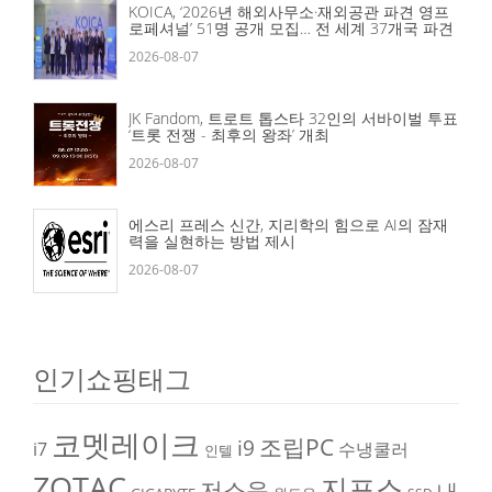
KOICA, ‘2026년 해외사무소·재외공관 파견 영프
로페셔널’ 51명 공개 모집… 전 세계 37개국 파견
2026-08-07
JK Fandom, 트로트 톱스타 32인의 서바이벌 투표
‘트롯 전쟁 - 최후의 왕좌’ 개최
2026-08-07
에스리 프레스 신간, 지리학의 힘으로 AI의 잠재
력을 실현하는 방법 제시
2026-08-07
인기쇼핑태그
코멧레이크
조립PC
i9
i7
수냉쿨러
인텔
ZOTAC
지포스
저소음
내