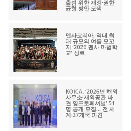
출범 위한 재정·권한
균형 방안 모색
멘사코리아, 역대 최
대 규모의 여름 모꼬
지 ‘2026 멘사 마법학
교’ 성료
KOICA, ‘2026년 해외
사무소·재외공관 파
견 영프로페셔널’ 51
명 공개 모집… 전 세
계 37개국 파견