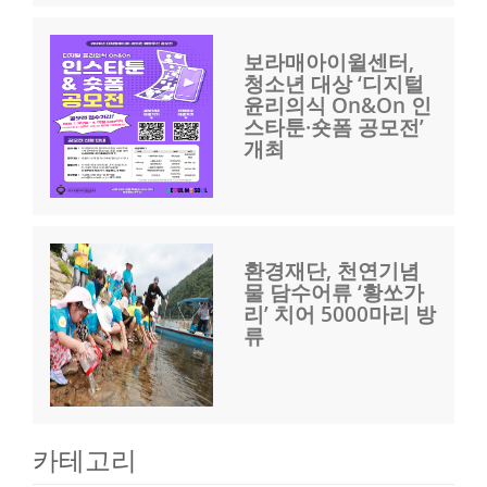
보라매아이윌센터,
청소년 대상 ‘디지털
윤리의식 On&On 인
스타툰·숏폼 공모전’
개최
환경재단, 천연기념
물 담수어류 ‘황쏘가
리’ 치어 5000마리 방
류
카테고리