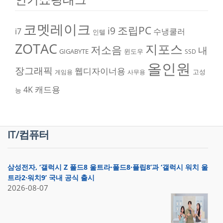
코멧레이크
조립PC
i9
i7
수냉쿨러
인텔
ZOTAC
지포스
저소음
내
GIGABYTE
윈도우
SSD
올인원
장그래픽
웹디자이너용
고성
게임용
사무용
캐드용
4K
능
IT/컴퓨터
삼성전자, ‘갤럭시 Z 폴드8 울트라·폴드8·플립8’과 ‘갤럭시 워치 울
트라2·워치9’ 국내 공식 출시
2026-08-07