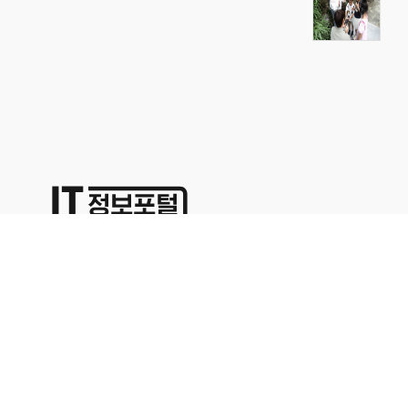
상호명:(주)명성코퍼레이션 주소:서울시 영등포구 경인로71길 70,
1402호
대표이사:이용석 사업자등록번호:676-86-00024 통신판매업신고
2015-서울영등포-0329
본사업자는 통신판매중개자이며 통신판매의 당사자가 아닙니다. 따라서 상품거래정보 및 거
래에 대하여 책임을 지지않습니다. 위에 표시된 상품정보나 가격은 해당 사이트의 사정으로
인해 다르거나 변경될 수 있으므로 충분한 정보를 확인하시고 구매하시기 바랍니다.문의 사
항은 해당업체의 고객센터를 이용해 주십시오.