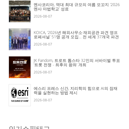
멘사코리아, 역대 최대 규모의 여름 모꼬지 ‘2026
멘사 마법학교’ 성료
2026-08-07
KOICA, ‘2026년 해외사무소·재외공관 파견 영프
로페셔널’ 51명 공개 모집… 전 세계 37개국 파견
2026-08-07
JK Fandom, 트로트 톱스타 32인의 서바이벌 투표
‘트롯 전쟁 - 최후의 왕좌’ 개최
2026-08-07
에스리 프레스 신간, 지리학의 힘으로 AI의 잠재
력을 실현하는 방법 제시
2026-08-07
인기쇼핑태그