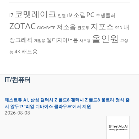
코멧레이크
조립PC
i9
i7
수냉쿨러
인텔
ZOTAC
지포스
저소음
내
GIGABYTE
윈도우
SSD
올인원
장그래픽
웹디자이너용
고성
게임용
사무용
캐드용
4K
능
IT/컴퓨터
테스트뮤 AI, 삼성 갤럭시 Z 폴드8·갤럭시 Z 폴드8 울트라 정식 출
시 앞두고 ‘리얼 디바이스 클라우드’에서 지원
2026-08-08