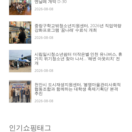
엔날레 개막 D-30
2026-08-08
중랑구학교밖청소년지원센터, 2026년 직업역량
강화프로그램 ‘꿈나래’ 수료식 개최
2026-08-08
시립일시청소년쉼터 더작은별·인천 유니버스, 휴
가지 위기청소년 찾아 나서… ‘해변 아웃리치’ 전
개
2026-08-08
천안시 도시재생지원센터, ‘봉명마을관리사회적
협동조합과 함께하는 대학생 축제기획단’ 본격
추진
2026-08-08
인기쇼핑태그