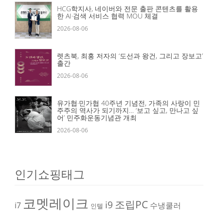
HCG학지사, 네이버와 전문 출판 콘텐츠를 활용
한 AI·검색 서비스 협력 MOU 체결
2026-08-06
렛츠북, 최홍 저자의 ‘도선과 왕건, 그리고 장보고’
출간
2026-08-06
유가협·민가협 40주년 기념전, 가족의 사랑이 민
주주의 역사가 되기까지… ‘보고 싶고, 만나고 싶
어’ 민주화운동기념관 개최
2026-08-06
인기쇼핑태그
코멧레이크
조립PC
i9
i7
수냉쿨러
인텔