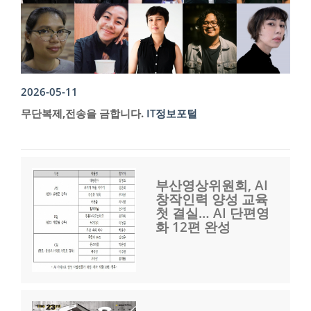
2026-05-11
무단복제,전송을 금합니다.
IT정보포털
부산영상위원회, AI
창작인력 양성 교육
첫 결실… AI 단편영
화 12편 완성