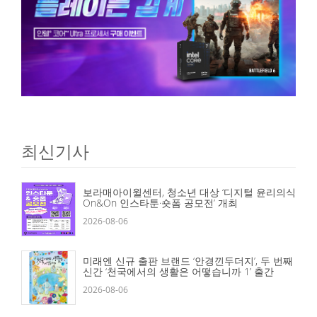
최신기사
보라매아이윌센터, 청소년 대상 ‘디지털 윤리의식
On&On 인스타툰·숏폼 공모전’ 개최
2026-08-06
미래엔 신규 출판 브랜드 ‘안경낀두더지’, 두 번째
신간 ‘천국에서의 생활은 어떻습니까 1’ 출간
2026-08-06