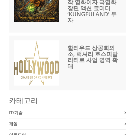
작 영화이자 극영화
장편 액션 코미디
‘KUNGFULAND’ 투
자
할리우드 상공회의
소, 럭셔리 호스피탈
리티로 사업 영역 확
대
카테고리
IT/기술
게임
아웃도어