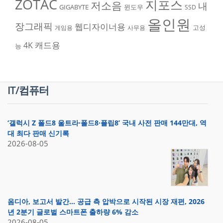
ZOTAC
지포스
저소음
내
GIGABYTE
윈도우
SSD
올인원
장그래픽
웹디자이너용
고성
게임용
사무용
캐드용
4K
능
IT/컴퓨터
‘갤럭시 Z 폴드8 울트라·폴드8·플립8’ 국내 사전 판매 144만대, 역
대 최다 판매 신기록
2026-08-05
옴디아, 보고서 발간… 공급 측 압박으로 시작된 시장 재편, 2026
년 2분기 글로벌 스마트폰 출하량 6% 감소
2026-08-05