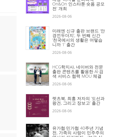
On&On 인스타툰·숏폼 공모
전’ 개최
2026-08-06
미래엔 신규 출판 브랜드 ‘안
경낀두더지’, 두 번째 신간
‘천국에서의 생활은 어떻습
니까 1’ 출간
2026-08-06
HCG학지사, 네이버와 전문
출판 콘텐츠를 활용한 AI·검
색 서비스 협력 MOU 체결
2026-08-06
렛츠북, 최홍 저자의 ‘도선과
왕건, 그리고 장보고’ 출간
2026-08-06
유가협·민가협 40주년 기념
전, 가족의 사랑이 민주주의