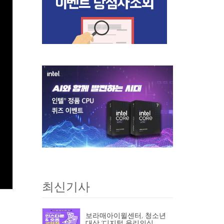
최신기사
보라매아이윌센터, 청소년
대상 ‘디지털 윤리의식