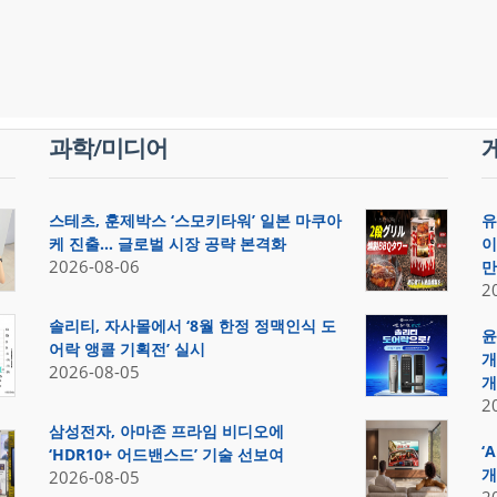
과학/미디어
스테츠, 훈제박스 ‘스모키타워’ 일본 마쿠아
유
케 진출… 글로벌 시장 공략 본격화
이
2026-08-06
만
2
솔리티, 자사몰에서 ‘8월 한정 정맥인식 도
윤
어락 앵콜 기획전’ 실시
개
2026-08-05
개
2
삼성전자, 아마존 프라임 비디오에
‘
‘HDR10+ 어드밴스드’ 기술 선보여
개
2026-08-05