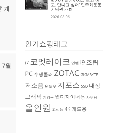
역사가 되기까지… ‘보고 싶
고, 만나고 싶어’ 민주화운동
’ 개
기념관 개최
2026-08-06
인기쇼핑태그
코멧레이크
조립
i9
i7
인텔
 7월
ZOTAC
PC
수냉쿨러
GIGABYTE
지포스
저소음
내장
윈도우
SSD
그래픽
웹디자이너용
게임용
사무용
올인원
캐드용
4K
고성능