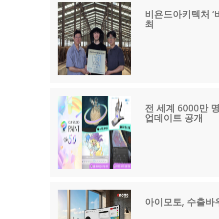
비욘드아키텍처 ‘비아
최
전 세계 6000만 
업데이트 공개
아이모토, 수출바우