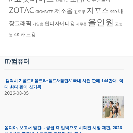
인텔
ZOTAC
지포스
저소음
내
GIGABYTE
윈도우
SSD
올인원
장그래픽
웹디자이너용
고성
게임용
사무용
캐드용
4K
능
IT/컴퓨터
‘갤럭시 Z 폴드8 울트라·폴드8·플립8’ 국내 사전 판매 144만대, 역
대 최다 판매 신기록
2026-08-05
옴디아, 보고서 발간… 공급 측 압박으로 시작된 시장 재편, 2026