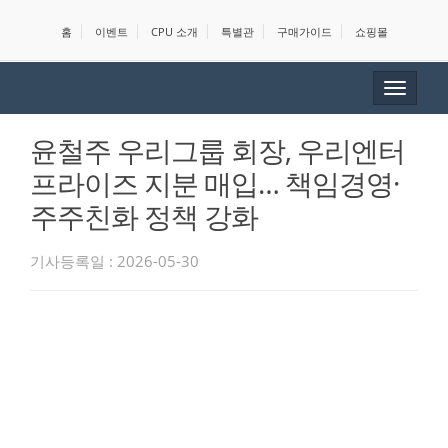
홈
이벤트
CPU 소개
특별관
구매가이드
쇼핑몰
Toggle
navigat
윤철주 우리그룹 회장, 우리엔터
프라이즈 지분 매입… 책임경영·
주주친화 정책 강화
기사등록일 : 2026-05-30