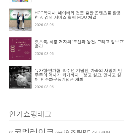
HCG학지사, 네이버와 전문 출판 콘텐츠를 활용
한 AI·검색 서비스 협력 MOU 체결
2026-08-06
렛츠북, 최홍 저자의 ‘도선과 왕건, 그리고 장보고’
출간
2026-08-06
유가협·민가협 40주년 기념전, 가족의 사랑이 민
주주의 역사가 되기까지… ‘보고 싶고, 만나고 싶
어’ 민주화운동기념관 개최
2026-08-06
인기쇼핑태그
코멧레이크
조립PC
i9
i7
수냉쿨러