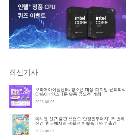
최신기사
보라매아이윌센터, 청소년 대상 ‘디지털 윤리의식
On&On 인스타툰·숏폼 공모전’ 개최
2026-08-06
미래엔 신규 출판 브랜드 ‘안경낀두더지’, 두 번째
신간 ‘천국에서의 생활은 어떻습니까 1’ 출간
2026-08-06