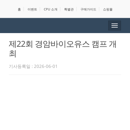
홈
이벤트
CPU 소개
특별관
구매가이드
쇼핑몰
Toggle
navigat
제22회 경암바이오유스 캠프 개
최
기사등록일 : 2026-06-01