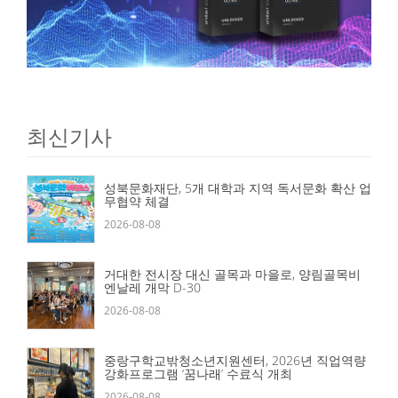
최신기사
성북문화재단, 5개 대학과 지역 독서문화 확산 업
무협약 체결
2026-08-08
거대한 전시장 대신 골목과 마을로, 양림골목비
엔날레 개막 D-30
2026-08-08
중랑구학교밖청소년지원센터, 2026년 직업역량
강화프로그램 ‘꿈나래’ 수료식 개최
2026-08-08