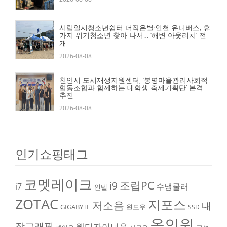
시립일시청소년쉼터 더작은별·인천 유니버스, 휴
가지 위기청소년 찾아 나서… ‘해변 아웃리치’ 전
개
2026-08-08
천안시 도시재생지원센터, ‘봉명마을관리사회적
협동조합과 함께하는 대학생 축제기획단’ 본격
추진
2026-08-08
인기쇼핑태그
코멧레이크
조립PC
i9
i7
수냉쿨러
인텔
ZOTAC
지포스
저소음
내
GIGABYTE
윈도우
SSD
올인원
장그래픽
웹디자이너용