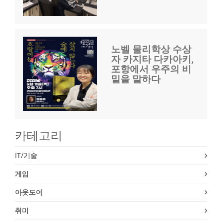
노벨 물리학상 수상
자 카지타 다카아키,
포항에서 우주의 비
밀을 말하다
카테고리
IT/기술
게임
아웃도어
취미