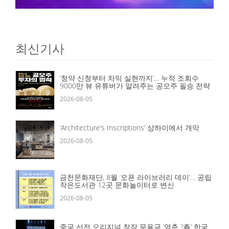
최신기사
‘청약 신청부터 차익 실현까지’… 누적 조회수
9000만 뷰 유튜버가 알려주는 공모주 필승 전략
2026-08-05
‘Architecture’s Inscriptions’ 상하이에서 개막
2026-08-05
금천문화재단, 8월 ‘오픈 라이브러리 데이’… 공립
작은도서관 12곳 문화놀이터로 변신
2026-08-05
중국 선전 오리지널 창작 무용극 ‘영춘 ?春’ 한국