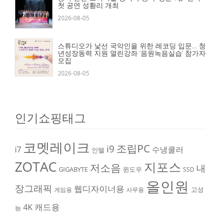
첫 공연 성황리 개최
2026-08-05
스튜디오가 낯선 국악인을 위한 레코딩 입문… 청
년성장동력 지원 열린강좌 ‘음원녹음실습’ 참가자
모집
2026-08-05
인기쇼핑태그
코멧레이크
조립PC
i9
i7
수냉쿨러
인텔
ZOTAC
지포스
저소음
내
GIGABYTE
윈도우
SSD
올인원
장그래픽
웹디자이너용
고성
게임용
사무용
캐드용
4K
능