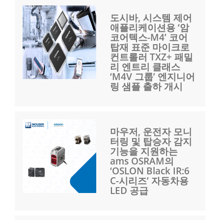
도시바, 시스템 제어
애플리케이션용 ‘암
코어텍스-M4’ 코어
탑재 표준 마이크로
컨트롤러 TXZ+ 패밀
리 엔트리 클래스
‘M4V 그룹’ 엔지니어
링 샘플 출하 개시
마우저, 운전자 모니
터링 및 탑승자 감지
기능을 지원하는
ams OSRAM의
‘OSLON Black IR:6
C-시리즈’ 자동차용
LED 공급