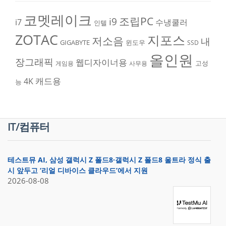
코멧레이크
조립PC
i9
i7
수냉쿨러
인텔
ZOTAC
지포스
저소음
내
GIGABYTE
윈도우
SSD
올인원
장그래픽
웹디자이너용
고성
게임용
사무용
캐드용
4K
능
IT/컴퓨터
테스트뮤 AI, 삼성 갤럭시 Z 폴드8·갤럭시 Z 폴드8 울트라 정식 출
시 앞두고 ‘리얼 디바이스 클라우드’에서 지원
2026-08-08