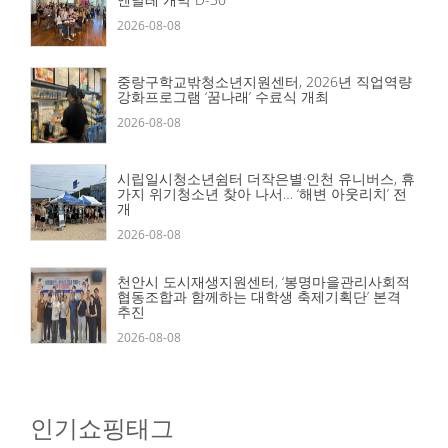
2026-08-08
중랑구학교밖청소년지원센터, 2026년 직업역량
강화프로그램 ‘꿈나래’ 수료식 개최
2026-08-08
시립일시청소년쉼터 더작은별·인천 유니버스, 휴
가지 위기청소년 찾아 나서… ‘해변 아웃리치’ 전
개
2026-08-08
천안시 도시재생지원센터, ‘봉명마을관리사회적
협동조합과 함께하는 대학생 축제기획단’ 본격
추진
2026-08-08
인기쇼핑태그