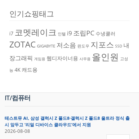
인기쇼핑태그
코멧레이크
조립PC
i9
i7
수냉쿨러
인텔
ZOTAC
지포스
저소음
내
GIGABYTE
윈도우
SSD
올인원
장그래픽
웹디자이너용
고성
게임용
사무용
캐드용
4K
능
IT/컴퓨터
테스트뮤 AI, 삼성 갤럭시 Z 폴드8·갤럭시 Z 폴드8 울트라 정식 출
시 앞두고 ‘리얼 디바이스 클라우드’에서 지원
2026-08-08