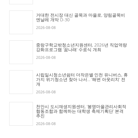
거대한 전시장 대신 골목과 마을로, 양림골목비
엔날레 개막 D-30
2026-08-08
중랑구학교밖청소년지원센터, 2026년 직업역량
강화프로그램 ‘꿈나래’ 수료식 개최
2026-08-08
시립일시청소년쉼터 더작은별·인천 유니버스, 휴
가지 위기청소년 찾아 나서… ‘해변 아웃리치’ 전
개
2026-08-08
천안시 도시재생지원센터, ‘봉명마을관리사회적
협동조합과 함께하는 대학생 축제기획단’ 본격
추진
2026-08-08