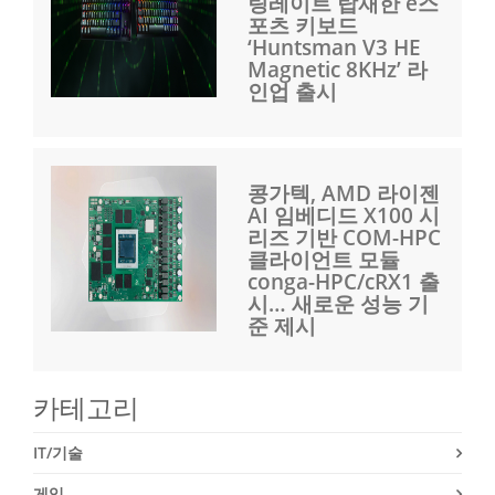
링레이트 탑재한 e스
포츠 키보드
‘Huntsman V3 HE
Magnetic 8KHz’ 라
인업 출시
콩가텍, AMD 라이젠
AI 임베디드 X100 시
리즈 기반 COM-HPC
클라이언트 모듈
conga-HPC/cRX1 출
시… 새로운 성능 기
준 제시
카테고리
IT/기술
게임