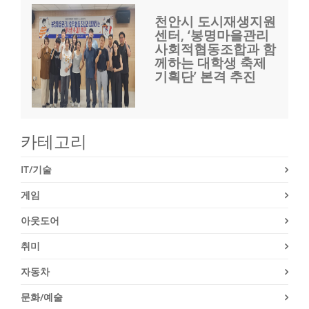
천안시 도시재생지원
센터, ‘봉명마을관리
사회적협동조합과 함
께하는 대학생 축제
기획단’ 본격 추진
카테고리
IT/기술
게임
아웃도어
취미
자동차
문화/예술