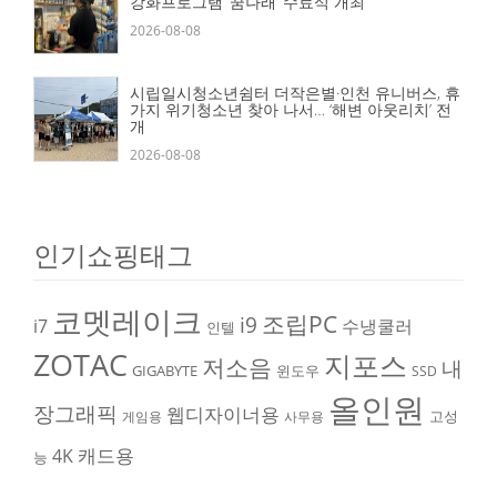
강화프로그램 ‘꿈나래’ 수료식 개최
2026-08-08
시립일시청소년쉼터 더작은별·인천 유니버스, 휴
가지 위기청소년 찾아 나서… ‘해변 아웃리치’ 전
개
2026-08-08
인기쇼핑태그
코멧레이크
조립PC
i9
i7
수냉쿨러
인텔
ZOTAC
지포스
저소음
내
GIGABYTE
윈도우
SSD
올인원
장그래픽
웹디자이너용
고성
게임용
사무용
캐드용
4K
능