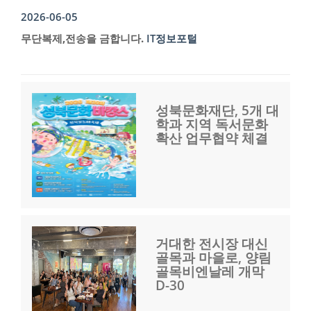
2026-06-05
무단복제,전송을 금합니다.
IT정보포털
성북문화재단, 5개 대
학과 지역 독서문화
확산 업무협약 체결
거대한 전시장 대신
골목과 마을로, 양림
골목비엔날레 개막
D-30