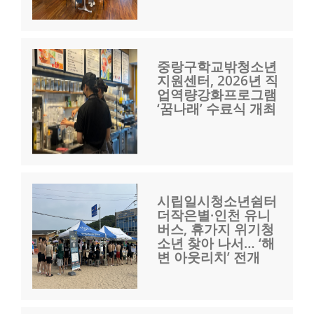
중랑구학교밖청소년
지원센터, 2026년 직
업역량강화프로그램
‘꿈나래’ 수료식 개최
시립일시청소년쉼터
더작은별·인천 유니
버스, 휴가지 위기청
소년 찾아 나서… ‘해
변 아웃리치’ 전개