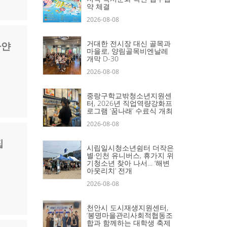
약 체결
2026-08-08
거대한 전시장 대신 골목과
하얀
마을로, 양림골목비엔날레
개막 D-30
2026-08-08
중랑구학교밖청소년지원센
터, 2026년 직업역량강화프
로그램 ‘꿈나래’ 수료식 개최
2026-08-08
집
시립일시청소년쉼터 더작은
별·인천 유니버스, 휴가지 위
기청소년 찾아 나서… ‘해변
아웃리치’ 전개
2026-08-08
천안시 도시재생지원센터,
‘봉명마을관리사회적협동조
합과 함께하는 대학생 축제