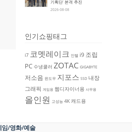
기획단’ 본격 추진
2026-08-08
인기쇼핑태그
코멧레이크
조립
i9
i7
인텔
ZOTAC
PC
수냉쿨러
GIGABYTE
지포스
저소음
내장
윈도우
SSD
그래픽
웹디자이너용
게임용
사무용
올인원
캐드용
4K
고성능
게임/영화/예술