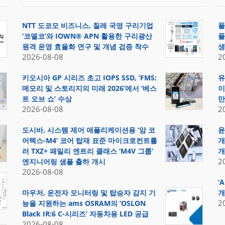
NTT 도코모 비즈니스, 칠레 국영 구리기업
풀
‘코델코’와 IOWN® APN 활용한 구리광산
풀
원격 운영 효율화 연구 및 개념 검증 착수
생
2026-08-08
2
키오시아 GP 시리즈 초고 IOPS SSD, ‘FMS:
유
메모리 및 스토리지의 미래 2026’에서 ‘베스
이
트 오브 쇼’ 수상
만
2026-08-08
2
도시바, 시스템 제어 애플리케이션용 ‘암 코
윤
어텍스-M4’ 코어 탑재 표준 마이크로컨트롤
개
러 TXZ+ 패밀리 엔트리 클래스 ‘M4V 그룹’
개
2
엔지니어링 샘플 출하 개시
2026-08-08
‘
마우저, 운전자 모니터링 및 탑승자 감지 기
개
2
능을 지원하는 ams OSRAM의 ‘OSLON
Black IR:6 C-시리즈’ 자동차용 LED 공급
2026-08-08