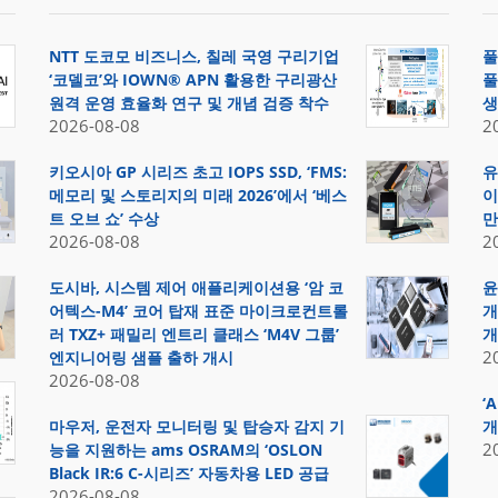
NTT 도코모 비즈니스, 칠레 국영 구리기업
풀
‘코델코’와 IOWN® APN 활용한 구리광산
풀
원격 운영 효율화 연구 및 개념 검증 착수
생
2026-08-08
2
키오시아 GP 시리즈 초고 IOPS SSD, ‘FMS:
유
메모리 및 스토리지의 미래 2026’에서 ‘베스
이
트 오브 쇼’ 수상
만
2026-08-08
2
도시바, 시스템 제어 애플리케이션용 ‘암 코
윤
어텍스-M4’ 코어 탑재 표준 마이크로컨트롤
개
러 TXZ+ 패밀리 엔트리 클래스 ‘M4V 그룹’
개
2
엔지니어링 샘플 출하 개시
2026-08-08
‘
마우저, 운전자 모니터링 및 탑승자 감지 기
개
2
능을 지원하는 ams OSRAM의 ‘OSLON
Black IR:6 C-시리즈’ 자동차용 LED 공급
2026-08-08