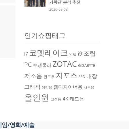
기획단’ 본격 추진
2026-08-08
인기쇼핑태그
코멧레이크
조립
i9
i7
인텔
ZOTAC
PC
수냉쿨러
GIGABYTE
지포스
저소음
내장
윈도우
SSD
그래픽
웹디자이너용
게임용
사무용
올인원
캐드용
4K
고성능
게임/영화/예술