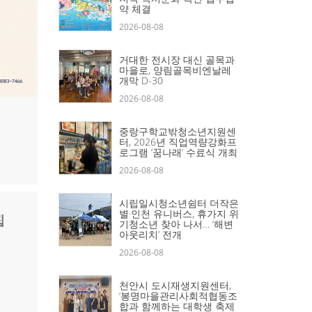
약 체결
2026-08-08
거대한 전시장 대신 골목과
마을로, 양림골목비엔날레
개막 D-30
2026-08-08
중랑구학교밖청소년지원센
터, 2026년 직업역량강화프
로그램 ‘꿈나래’ 수료식 개최
2026-08-08
시립일시청소년쉼터 더작은
별·인천 유니버스, 휴가지 위
집
기청소년 찾아 나서… ‘해변
아웃리치’ 전개
2026-08-08
천안시 도시재생지원센터,
‘봉명마을관리사회적협동조
합과 함께하는 대학생 축제