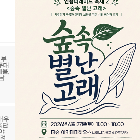
 부
무대
세움,
아남
배우
극단
야
내려