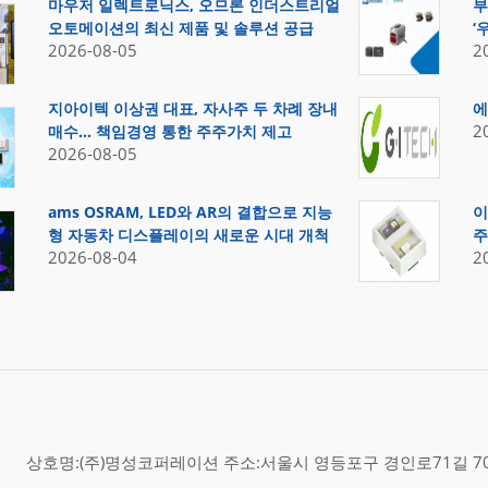
마우저 일렉트로닉스, 오므론 인더스트리얼
부
오토메이션의 최신 제품 및 솔루션 공급
‘
2026-08-05
2
지아이텍 이상권 대표, 자사주 두 차례 장내
에
2
매수… 책임경영 통한 주주가치 제고
2026-08-05
ams OSRAM, LED와 AR의 결합으로 지능
이
형 자동차 디스플레이의 새로운 시대 개척
주
2026-08-04
2
상호명:(주)명성코퍼레이션 주소:서울시 영등포구 경인로71길 70,