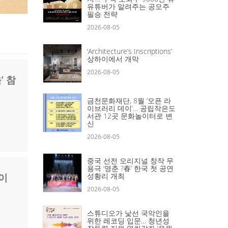
유튜버가 알려주는 공모주
필승 전략
2026-08-05
‘Architecture’s Inscriptions’
상하이에서 개막
2026-08-05
’ 참
금천문화재단, 8월 ‘오픈 라
이브러리 데이’… 공립작은도
서관 12곳 문화놀이터로 변
신
2026-08-05
중국 선전 오리지널 창작 무
용극 ‘영춘 ?春’ 한국 첫 공연
라이
성황리 개최
2026-08-05
스튜디오가 낯선 국악인을
위한 레코딩 입문… 청년성