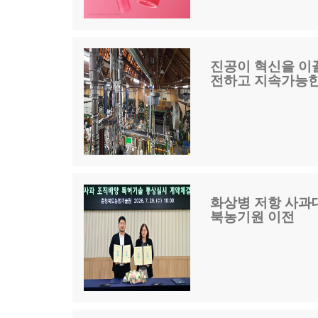
진공이 혁신을 이끌다
전하고 지속가능한
화상병 저항 사과대
북농기원 이전