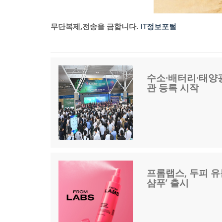
무단복제,전송을 금합니다.
IT정보포털
수소·배터리·태양광
관 등록 시작
프롬랩스, 두피 유
샴푸’ 출시