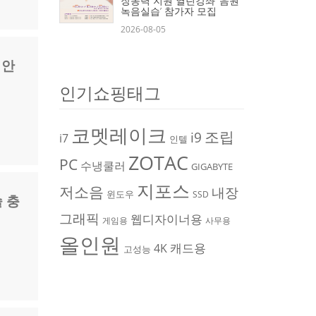
장동력 지원 열린강좌 ‘음원
녹음실습’ 참가자 모집
2026-08-05
 안
인기쇼핑태그
코멧레이크
조립
i9
i7
인텔
ZOTAC
PC
수냉쿨러
GIGABYTE
지포스
저소음
내장
윈도우
SSD
 충
그래픽
웹디자이너용
게임용
사무용
올인원
캐드용
4K
고성능