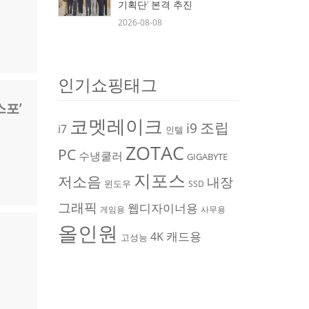
기획단’ 본격 추진
2026-08-08
인기쇼핑태그
스포’
코멧레이크
조립
i9
i7
인텔
ZOTAC
PC
수냉쿨러
GIGABYTE
지포스
저소음
내장
윈도우
SSD
그래픽
웹디자이너용
게임용
사무용
올인원
캐드용
4K
고성능