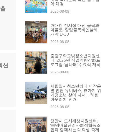
약 체결
 출
2026-08-08
거대한 전시장 대신 골목과
마을로, 양림골목비엔날레
개막 D-30
2026-08-08
중랑구학교밖청소년지원센
터, 2026년 직업역량강화프
렉션
로그램 ‘꿈나래’ 수료식 개최
2026-08-08
시립일시청소년쉼터 더작은
별·인천 유니버스, 휴가지 위
기청소년 찾아 나서… ‘해변
아웃리치’ 전개
2026-08-08
천안시 도시재생지원센터,
‘봉명마을관리사회적협동조
합과 함께하는 대학생 축제