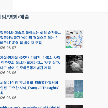
게임/영화/예술
짚공예와 예술로 돌아보는 삶의 순간들…
짚공예박물관 ‘심미적 경험으로 엮는 인
바구니’ 운영 및 참여자 모집
026-08-07
가협·민가협 40주년 기념전, 가족의 사랑
 민주주의 역사가 되기까지… ‘보고 싶고,
나고 싶어’ 민주화운동기념관 개최
026-08-06
세열 개인전 ‘도시유희_都市遊?’·강선미
인전 ‘고요한 사색_Tranquil Thoughts’
최
026-08-06
Architecture’s Inscriptions’ 상하이에서