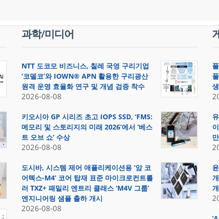
과학/미디어
NTT 도코모 비즈니스, 칠레 국영 구리기업
풀
‘코델코’와 IOWN® APN 활용한 구리광산
풀
원격 운영 효율화 연구 및 개념 검증 착수
생
2026-08-08
2
키오시아 GP 시리즈 초고 IOPS SSD, ‘FMS:
유
메모리 및 스토리지의 미래 2026’에서 ‘베스
이
트 오브 쇼’ 수상
만
2026-08-08
2
도시바, 시스템 제어 애플리케이션용 ‘암 코
윤
어텍스-M4’ 코어 탑재 표준 마이크로컨트롤
개
러 TXZ+ 패밀리 엔트리 클래스 ‘M4V 그룹’
개
2
엔지니어링 샘플 출하 개시
2026-08-08
‘