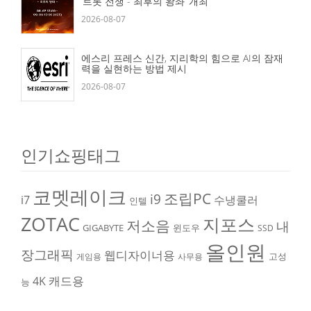
‘트롯 전쟁 - 최후의 왕좌’ 개최
2026-08-07
에스리 프레스 신간, 지리학의 힘으로 AI의 잠재
력을 실현하는 방법 제시
2026-08-07
인기쇼핑태그
코멧레이크
조립PC
i9
i7
수냉쿨러
인텔
ZOTAC
지포스
저소음
내
GIGABYTE
윈도우
SSD
올인원
장그래픽
웹디자이너용
고성
게임용
사무용
캐드용
4K
능