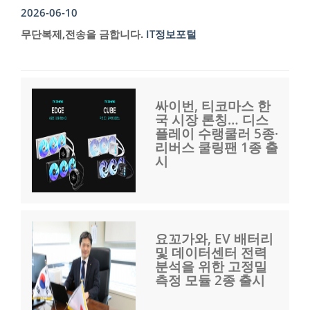
2026-06-10
무단복제,전송을 금합니다.
IT정보포털
싸이번, 티코마스 한
국 시장 론칭… 디스
플레이 수랭쿨러 5종·
리버스 쿨링팬 1종 출
시
요꼬가와, EV 배터리
및 데이터센터 전력
분석을 위한 고정밀
측정 모듈 2종 출시