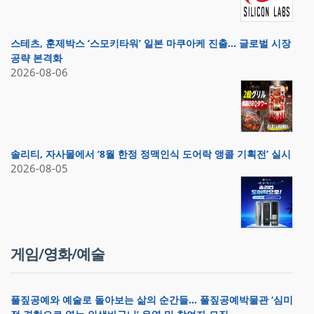
스테츠, 훈제박스 ‘스모키타워’ 일본 마쿠아케 진출… 글로벌 시장
공략 본격화
2026-08-06
솔리티, 자사몰에서 ‘8월 한정 정맥인식 도어락 앵콜 기획전’ 실시
2026-08-05
게임/영화/예술
풀짚공예와 예술로 돌아보는 삶의 순간들… 풀짚공예박물관 ‘심미