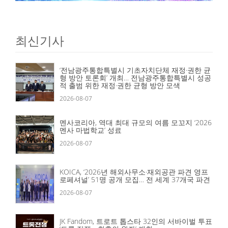
최신기사
‘전남광주통합특별시 기초자치단체 재정·권한 균
형 방안 토론회’ 개최… 전남광주통합특별시 성공
적 출범 위한 재정·권한 균형 방안 모색
2026-08-07
멘사코리아, 역대 최대 규모의 여름 모꼬지 ‘2026
멘사 마법학교’ 성료
2026-08-07
KOICA, ‘2026년 해외사무소·재외공관 파견 영프
로페셔널’ 51명 공개 모집… 전 세계 37개국 파견
2026-08-07
JK Fandom, 트로트 톱스타 32인의 서바이벌 투표