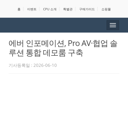
홈
이벤트
CPU 소개
특별관
구매가이드
쇼핑몰
Toggle
navigat
에버 인포메이션, Pro AV·협업 솔
루션 통합 데모룸 구축
기사등록일 : 2026-06-10