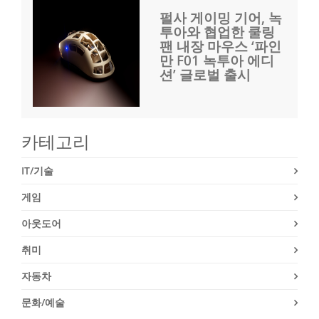
펄사 게이밍 기어, 녹
투아와 협업한 쿨링
팬 내장 마우스 ‘파인
만 F01 녹투아 에디
션’ 글로벌 출시
카테고리
IT/기술
게임
아웃도어
취미
자동차
문화/예술