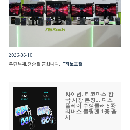
2026-06-10
무단복제,전송을 금합니다.
IT정보포털
싸이번, 티코마스 한
국 시장 론칭… 디스
플레이 수랭쿨러 5종·
리버스 쿨링팬 1종 출
시