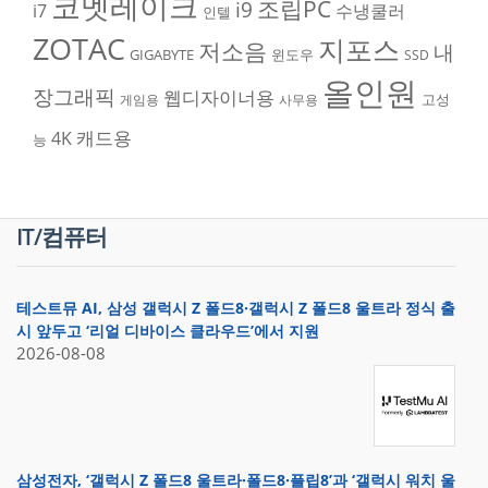
코멧레이크
조립PC
i9
i7
수냉쿨러
인텔
ZOTAC
지포스
저소음
내
GIGABYTE
윈도우
SSD
올인원
장그래픽
웹디자이너용
고성
게임용
사무용
캐드용
4K
능
IT/컴퓨터
테스트뮤 AI, 삼성 갤럭시 Z 폴드8·갤럭시 Z 폴드8 울트라 정식 출
시 앞두고 ‘리얼 디바이스 클라우드’에서 지원
2026-08-08
삼성전자, ‘갤럭시 Z 폴드8 울트라·폴드8·플립8’과 ‘갤럭시 워치 울