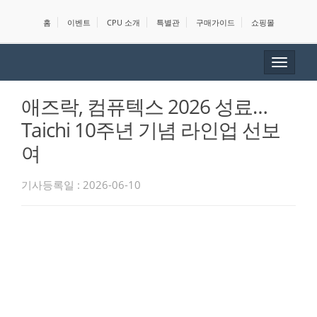
홈
이벤트
CPU 소개
특별관
구매가이드
쇼핑몰
Toggle
navigat
애즈락, 컴퓨텍스 2026 성료…
Taichi 10주년 기념 라인업 선보
여
기사등록일 : 2026-06-10