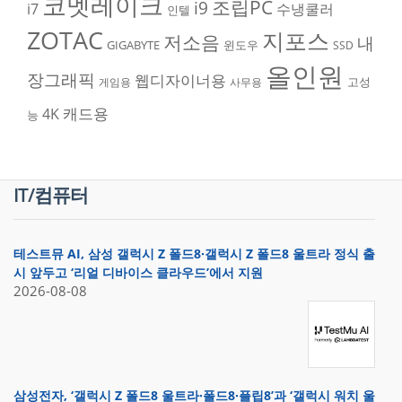
코멧레이크
조립PC
i9
i7
수냉쿨러
인텔
ZOTAC
지포스
저소음
내
GIGABYTE
윈도우
SSD
올인원
장그래픽
웹디자이너용
고성
게임용
사무용
캐드용
4K
능
IT/컴퓨터
테스트뮤 AI, 삼성 갤럭시 Z 폴드8·갤럭시 Z 폴드8 울트라 정식 출
시 앞두고 ‘리얼 디바이스 클라우드’에서 지원
2026-08-08
삼성전자, ‘갤럭시 Z 폴드8 울트라·폴드8·플립8’과 ‘갤럭시 워치 울