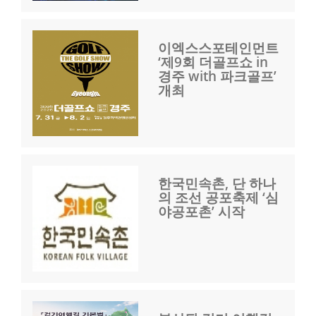
이엑스스포테인먼트
‘제9회 더골프쇼 in
경주 with 파크골프’
개최
한국민속촌, 단 하나
의 조선 공포축제 ‘심
야공포촌’ 시작