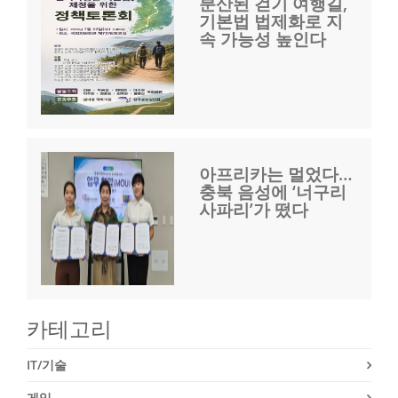
분산된 걷기 여행길,
기본법 법제화로 지
속 가능성 높인다
아프리카는 멀었다…
충북 음성에 ‘너구리
사파리’가 떴다
카테고리
IT/기술
게임