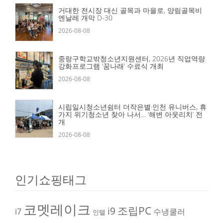
거대한 전시장 대신 골목과 마을로, 양림골목비
엔날레 개막 D-30
2026-08-08
중랑구학교밖청소년지원센터, 2026년 직업역량
강화프로그램 ‘꿈나래’ 수료식 개최
2026-08-08
시립일시청소년쉼터 더작은별·인천 유니버스, 휴
가지 위기청소년 찾아 나서… ‘해변 아웃리치’ 전
개
2026-08-08
인기쇼핑태그
코멧레이크
조립PC
i9
i7
수냉쿨러
인텔