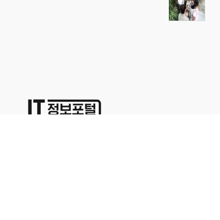
상호명:(주)명성코퍼레이션 주소:서울시 영등포구 경인로71길 70,
1402호
대표이사:이용석 사업자등록번호:676-86-00024 통신판매업신고
2015-서울영등포-0329
본사업자는 통신판매중개자이며 통신판매의 당사자가 아닙니다. 따라서 상품거래정보 및 거
래에 대하여 책임을 지지않습니다. 위에 표시된 상품정보나 가격은 해당 사이트의 사정으로
인해 다르거나 변경될 수 있으므로 충분한 정보를 확인하시고 구매하시기 바랍니다.문의 사
항은 해당업체의 고객센터를 이용해 주십시오.