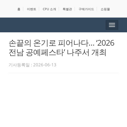
홈
이벤트
CPU 소개
특별관
구매가이드
쇼핑몰
Toggle
navigat
손끝의 온기로 피어나다… ‘2026
전남 공예페스타’ 나주서 개최
기사등록일 : 2026-06-13