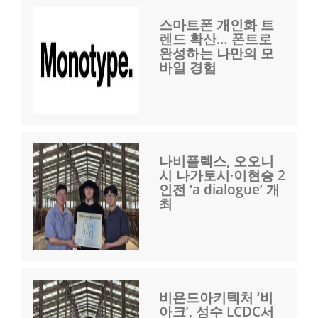
스마트폰 개인화 트
렌드 확산… 폰트로
완성하는 나만의 모
바일 경험
나비플렉스, 오오니
시 나가토시·이현승 2
인전 ‘a dialogue’ 개
최
비욘드아키텍처 ‘비
아크’, 성수 LCDC서