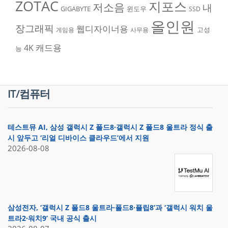
ZOTAC
지포스
저소음
내
GIGABYTE
윈도우
SSD
올인원
장그래픽
웹디자이너용
고성
게임용
사무용
캐드용
4K
능
IT/컴퓨터
테스트뮤 AI, 삼성 갤럭시 Z 폴드8·갤럭시 Z 폴드8 울트라 정식 출
시 앞두고 ‘리얼 디바이스 클라우드’에서 지원
2026-08-08
삼성전자, ‘갤럭시 Z 폴드8 울트라·폴드8·플립8’과 ‘갤럭시 워치 울
트라2·워치9’ 국내 공식 출시