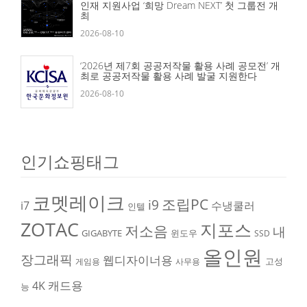
인재 지원사업 ‘희망 Dream NEXT’ 첫 그룹전 개
최
2026-08-10
‘2026년 제7회 공공저작물 활용 사례 공모전’ 개
최로 공공저작물 활용 사례 발굴 지원한다
2026-08-10
인기쇼핑태그
코멧레이크
조립PC
i9
i7
수냉쿨러
인텔
ZOTAC
지포스
저소음
내
GIGABYTE
윈도우
SSD
올인원
장그래픽
웹디자이너용
고성
게임용
사무용
캐드용
4K
능