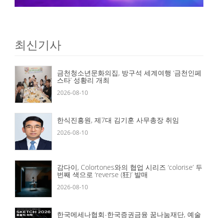
최신기사
금천청소년문화의집, 방구석 세계여행 ‘금천인페
스타’ 성황리 개최
2026-08-10
한식진흥원, 제7대 김기훈 사무총장 취임
2026-08-10
감다이, Colortones와의 협업 시리즈 ‘colorise’ 두
번째 색으로 ‘reverse (狂)’ 발매
2026-08-10
한국메세나협회-한국증권금융 꿈나눔재단, 예술