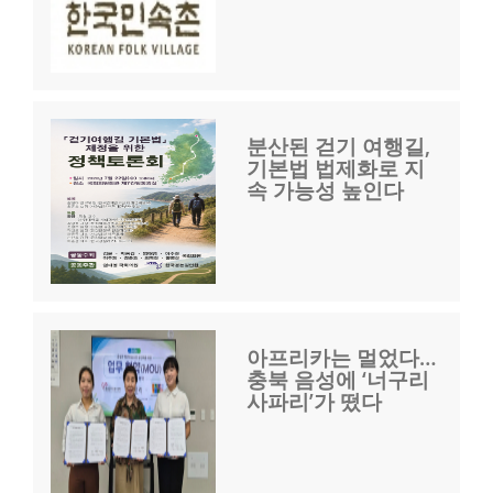
분산된 걷기 여행길,
기본법 법제화로 지
속 가능성 높인다
아프리카는 멀었다…
충북 음성에 ‘너구리
사파리’가 떴다