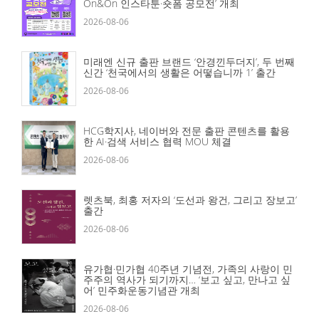
On&On 인스타툰·숏폼 공모전’ 개최
2026-08-06
미래엔 신규 출판 브랜드 ‘안경낀두더지’, 두 번째
신간 ‘천국에서의 생활은 어떻습니까 1’ 출간
2026-08-06
HCG학지사, 네이버와 전문 출판 콘텐츠를 활용
한 AI·검색 서비스 협력 MOU 체결
2026-08-06
렛츠북, 최홍 저자의 ‘도선과 왕건, 그리고 장보고’
출간
2026-08-06
유가협·민가협 40주년 기념전, 가족의 사랑이 민
주주의 역사가 되기까지… ‘보고 싶고, 만나고 싶
어’ 민주화운동기념관 개최
2026-08-06