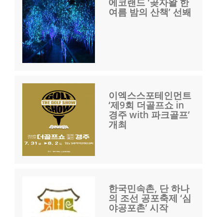
에코랜드 ‘곶자왈 한
여름 밤의 산책’ 선봬
이엑스스포테인먼트
‘제9회 더골프쇼 in
경주 with 파크골프’
개최
한국민속촌, 단 하나
의 조선 공포축제 ‘심
야공포촌’ 시작