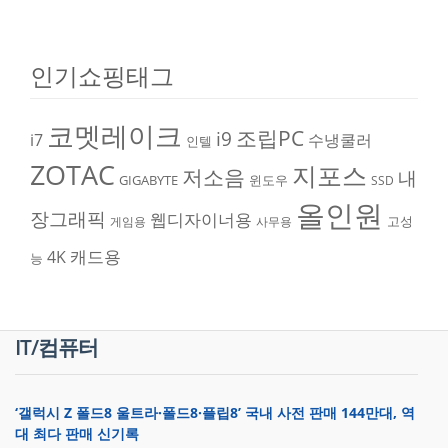
인기쇼핑태그
코멧레이크
조립PC
i9
i7
수냉쿨러
인텔
ZOTAC
지포스
저소음
내
GIGABYTE
윈도우
SSD
올인원
장그래픽
웹디자이너용
고성
게임용
사무용
캐드용
4K
능
IT/컴퓨터
‘갤럭시 Z 폴드8 울트라·폴드8·플립8’ 국내 사전 판매 144만대, 역
대 최다 판매 신기록