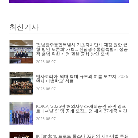
최신기사
‘전남광주통합특별시 기초자치단체 재정·권한 균
형 방안 토론회’ 개최… 전남광주통합특별시 성공
적 출범 위한 재정·권한 균형 방안 모색
2026-08-07
멘사코리아, 역대 최대 규모의 여름 모꼬지 ‘2026
멘사 마법학교’ 성료
2026-08-07
KOICA, ‘2026년 해외사무소·재외공관 파견 영프
로페셔널’ 51명 공개 모집… 전 세계 37개국 파견
2026-08-07
JK Fandom, 트로트 톱스타 32인의 서바이벌 투표