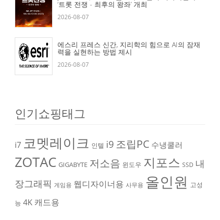
‘트롯 전쟁 - 최후의 왕좌’ 개최
2026-08-07
에스리 프레스 신간, 지리학의 힘으로 AI의 잠재
력을 실현하는 방법 제시
2026-08-07
인기쇼핑태그
코멧레이크
조립PC
i9
i7
수냉쿨러
인텔
ZOTAC
지포스
저소음
내
GIGABYTE
윈도우
SSD
올인원
장그래픽
웹디자이너용
고성
게임용
사무용
캐드용
4K
능