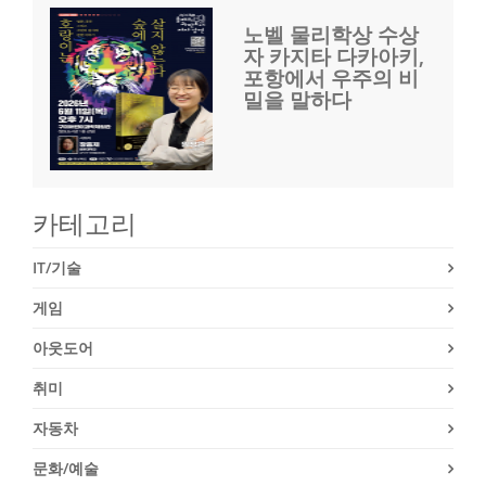
노벨 물리학상 수상
자 카지타 다카아키,
포항에서 우주의 비
밀을 말하다
카테고리
IT/기술
게임
아웃도어
취미
자동차
문화/예술