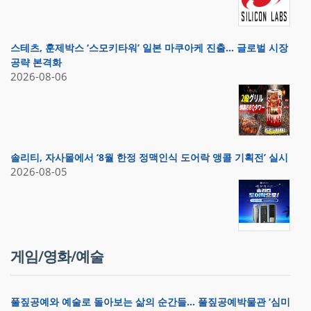
스테츠, 훈제박스 ‘스모키타워’ 일본 마쿠아케 진출… 글로벌 시장
공략 본격화
2026-08-06
솔리티, 자사몰에서 ‘8월 한정 정맥인식 도어락 앵콜 기획전’ 실시
2026-08-05
게임/영화/예술
풀짚공예와 예술로 돌아보는 삶의 순간들… 풀짚공예박물관 ‘심미