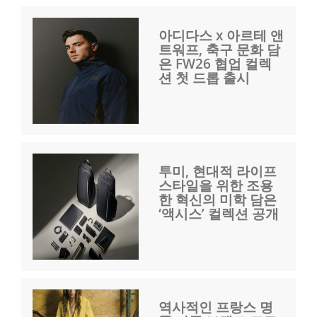
아디다스 x 아르테 앤
트워프, 축구 문화 담
은 FW26 협업 컬렉
션 첫 드롭 출시
투미, 현대적 라이프
스타일을 위한 조용
한 혁신의 미학 담은
‘액시스’ 컬렉션 공개
역사적인 프랑스 명