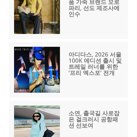
품 가죽 브랜드 모로
파리, 선도 제조사에
인수
아디다스, 2026 서울
100K 에디션 출시 및
트레일 러너를 위한
‘프리 엑스포’ 전개
소연, 출국길 사로잡
은 걸크러시 공항패
션 선보여