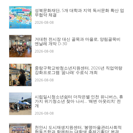
성북문화재단, 5개 대학과 지역 독서문화 확산 업
무협약 체결
2026-08-08
거대한 전시장 대신 골목과 마을로, 양림골목비
엔날레 개막 D-30
2026-08-08
중랑구학교밖청소년지원센터, 2026년 직업역량
강화프로그램 ‘꿈나래’ 수료식 개최
2026-08-08
시립일시청소년쉼터 더작은별·인천 유니버스, 휴
가지 위기청소년 찾아 나서… ‘해변 아웃리치’ 전
개
2026-08-08
천안시 도시재생지원센터, ‘봉명마을관리사회적
협동조합과 함께하는 대학생 축제기획단’ 본격