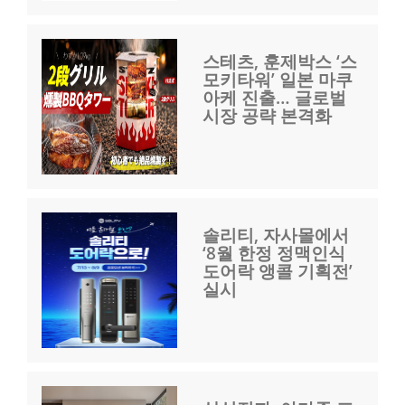
스테츠, 훈제박스 ‘스
모키타워’ 일본 마쿠
아케 진출… 글로벌
시장 공략 본격화
솔리티, 자사몰에서
‘8월 한정 정맥인식
도어락 앵콜 기획전’
실시