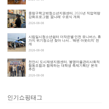
중랑구학교밖청소년지원센터, 2026년 직업역량
강화프로그램 ‘꿈나래’ 수료식 개최
2026-08-08
시립일시청소년쉼터 더작은별·인천 유니버스, 휴
가지 위기청소년 찾아 나서… ‘해변 아웃리치’ 전
개
2026-08-08
천안시 도시재생지원센터, ‘봉명마을관리사회적
협동조합과 함께하는 대학생 축제기획단’ 본격
추진
2026-08-08
인기쇼핑태그