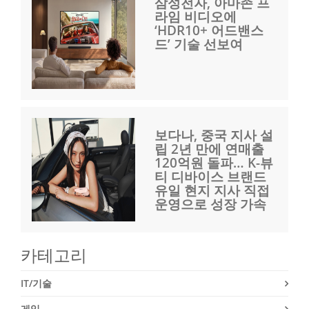
삼성전자, 아마존 프
라임 비디오에
‘HDR10+ 어드밴스
드’ 기술 선보여
보다나, 중국 지사 설
립 2년 만에 연매출
120억원 돌파… K-뷰
티 디바이스 브랜드
유일 현지 지사 직접
운영으로 성장 가속
카테고리
IT/기술
게임