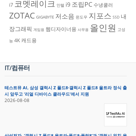
코멧레이크
조립PC
i9
i7
수냉쿨러
인텔
ZOTAC
지포스
저소음
내
GIGABYTE
윈도우
SSD
올인원
장그래픽
웹디자이너용
고성
게임용
사무용
캐드용
4K
능
IT/컴퓨터
테스트뮤 AI, 삼성 갤럭시 Z 폴드8·갤럭시 Z 폴드8 울트라 정식 출
시 앞두고 ‘리얼 디바이스 클라우드’에서 지원
2026-08-08
삼성전자, ‘갤럭시 Z 폴드8 울트라·폴드8·플립8’과 ‘갤럭시 워치 울