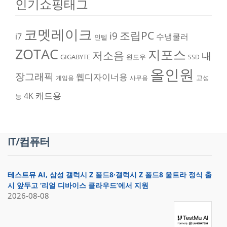
인기쇼핑태그
코멧레이크
조립PC
i9
i7
수냉쿨러
인텔
ZOTAC
지포스
저소음
내
GIGABYTE
윈도우
SSD
올인원
장그래픽
웹디자이너용
고성
게임용
사무용
캐드용
4K
능
IT/컴퓨터
테스트뮤 AI, 삼성 갤럭시 Z 폴드8·갤럭시 Z 폴드8 울트라 정식 출
시 앞두고 ‘리얼 디바이스 클라우드’에서 지원
2026-08-08